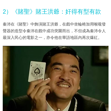
2）《賭聖》賭王洪爺：奸得有型有款
秦沛在《賭聖》中飾演賭王洪爺，在戲中坐輪椅加用喉嚨發
聲器的造型令秦沛在戲中成功突圍而出，不但成為秦沛令人
最深入民心的電影之一，亦令他在華語地區內再次爆紅。