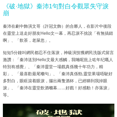
《破·地獄》秦沛1句對白令觀眾失守淚
崩
秦沛在劇中飾演文哥（許冠文飾）的合夥人，在影片中後段
在靈堂上送走好朋友Hello文一幕，再忍淚不捨說「有無搞錯
啊」、「飲茶，老屎忽」。
短短5分鐘叫網民都忍不住落淚，神級演技獲網民洗版式留言
激讚：「秦沛送別Hello文最大感觸，我哋呢批上咗年纪嘅人
特別有感覺」、「秦沛靈堂一場戲真係幾十年功力，精
彩」、「最喜歡最尾嗰句」、「秦沛真係勁,靈堂果場唔駛好
多對白，眼眶滾着眼淚，攞出兩隻酒杯，已經睇到我掉眼
淚」、「秦沛在靈堂飲酒嗰幕……好戲！好感動！亦落淚」
等。