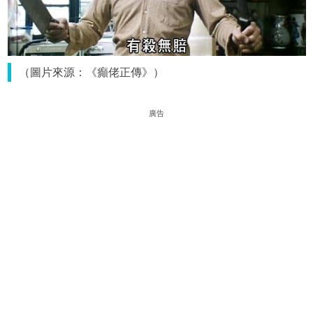
（圖片來源：《癲佬正傳》）
廣告