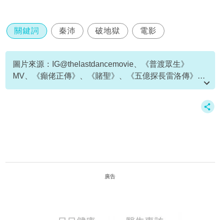
關鍵詞
秦沛
破地獄
電影
圖片來源：IG@thelastdancemovie、《普渡眾生》
MV、《癲佬正傳》、《賭聖》、《五億探長雷洛傳》、
《新不了情》、《創世紀》
廣告