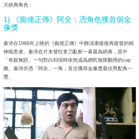
大經典角色：
1) 《癲佬正傳》阿全：憑角色獲首個金
像獎
秦沛在1986年上映的《癲佬正傳》中飾演康復後再復發的精
神病患者。秦沛在片末發狂拿刀亂斬一幕最為經典，其中
「有殺無賠」一句對白到現時依然成為網民無限翻用的cap
圖。秦沛亦憑「阿全」一角，首次獲得金像獎最佳男配角一
獎。