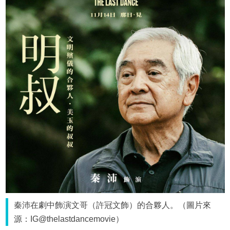
秦沛在劇中飾演文哥（許冠文飾）的合夥人。（圖片來
源：IG@thelastdancemovie）