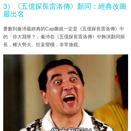
3）《五億探長雷洛傳》顏同：經典改圖
最出名
要數到秦沛最經典的Cap圖就一定是《五億探長雷洛傳》中
的「你大我呀？」秦沛在《五億探長雷洛傳》中飾演顏同探
長，權大勢大、狂妄蠻橫，非常搶鏡。