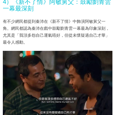
4）《新不了情》阿敏舅父：鼓勵劉青雲
一幕最深刻
有不少網民都提到秦沛在《新不了情》中飾演阿敏舅父一
角。網民都認為秦沛在戲中鼓勵劉青雲一幕最為印象深刻，
尤其是「我頂多怨自己運氣唔好，但從未懷疑過自己才華」
最令人感動。