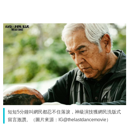
短短5分鐘叫網民都忍不住落淚，神級演技獲網民洗版式
留言激讚。（圖片來源：IG@thelastdancemovie）