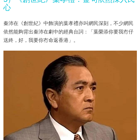
心
秦沛在《創世紀》中飾演的葉孝禮亦叫網民深刻，不少網民
依然能夠背出秦沛在劇中的經典台詞：「葉榮添你要我冇仔
送終，好，我要你冇命返香港」。