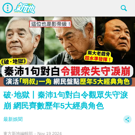
破·地獄丨秦沛1句對白令觀眾失守淚
崩 網民齊數歷年5大經典角色
最新娛聞
東方新地編輯部
Nov 19 2024