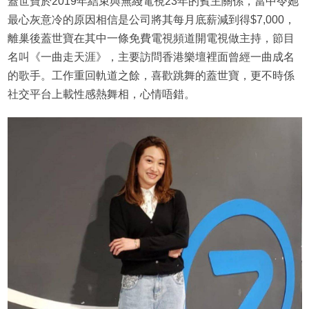
蓋世寶於2019年結束與無綫電視23年的賓主關係，當中令她
最心灰意冷的原因相信是公司將其每月底薪減到得$7,000，
離巢後蓋世寶在其中一條免費電視頻道開電視做主持，節目
名叫《一曲走天涯》，主要訪問香港樂壇裡面曾經一曲成名
的歌手。工作重回軌道之餘，喜歡跳舞的蓋世寶，更不時係
社交平台上載性感熱舞相，心情唔錯。