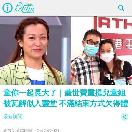
童你一起長大了｜蓋世寶重提兒童組
被瓦解似入靈堂 不滿結束方式欠得體
最新娛聞
東方新地編輯部
Oct 28 2021