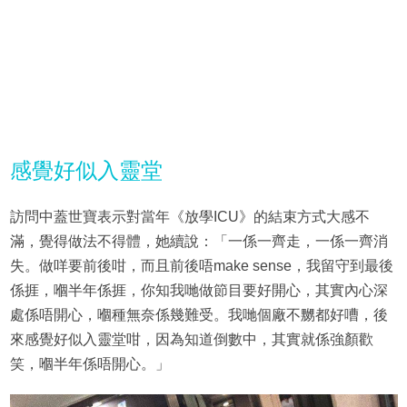
感覺好似入靈堂
訪問中蓋世寶表示對當年《放學ICU
》的結束方式大感不
滿，覺得做法不得體，她續說：「一係一齊走，一係一齊消
失。做咩要前後咁，而且前後唔make sense，我留守到最後
係捱，嗰半年係捱，你知我哋做節目要好開心，其實內心深
處係唔開心，嗰種無奈係幾難受。我哋個廠不嬲都好嘈，後
來感覺好似入靈堂咁，因為知道倒數中，其實就係強顏歡
笑，嗰半年係唔開心。」