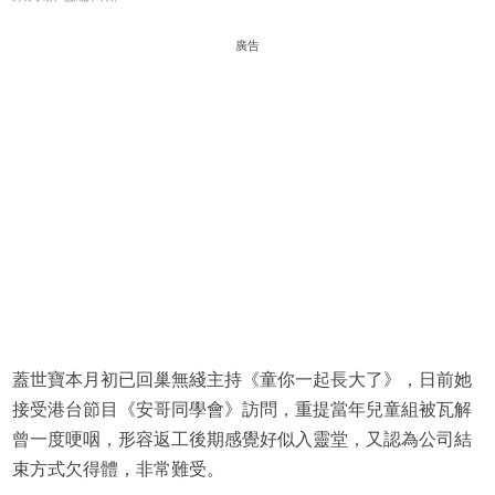
廣告
蓋世寶本月初已回巢無綫主持《童你一起長大了》，日前她
接受港台節目《安哥同學會》訪問，重提當年兒童組被瓦解
曾一度哽咽，形容返工後期感覺好似入靈堂，又認為公司結
束方式欠得體，非常難受。