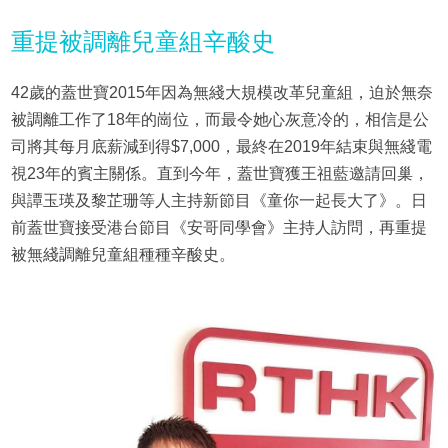
重提被調離兒童組辛酸史
42歲的蓋世寶2015年因為無綫大規模改革兒童組，迫於無奈
被調離工作了18年的崗位，而最令她心灰意冷的，相信是公
司將其每月底薪減到得$7,000，最終在2019年結束與無綫電
視23年的賓主關係。直到今年，蓋世寶獲王祖藍邀請回巢，
與譚玉瑛及黎芷珊等人主持新節目《童你一起長大了》。日
前蓋世寶接受港台節目《安哥同學會》主持人訪問，再重提
被無綫調離兒童組種種辛酸史。