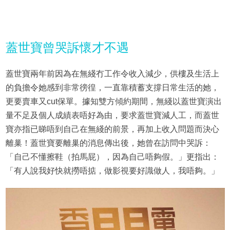
蓋世寶曾哭訴懷才不遇
蓋世寶兩年前因為在無綫冇工作令收入減少，供樓及生活上
的負擔令她感到非常徬徨，一直靠積蓄支撐日常生活的她，
更要賣車又cut保單。據知雙方傾約期間，無綫以蓋世寶演出
量不足及個人成績表唔好為由，要求蓋世寶減人工，而蓋世
寶亦指已睇唔到自己在無綫的前景，再加上收入問題而決心
離巢！蓋世寶要離巢的消息傳出後，她曾在訪問中哭訴：
「自己不懂擦鞋（拍馬屁），因為自己唔夠假。」更指出：
「有人說我好快就撈唔掂，做影視要好識做人，我唔夠。」