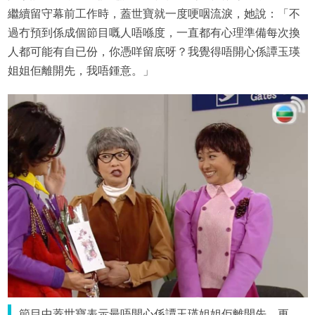
繼續留守幕前工作時，蓋世寶就一度哽咽流淚，她說：「不
過冇預到係成個節目嘅人唔喺度，一直都有心理準備每次換
人都可能有自已份，你憑咩留底呀？我覺得唔開心係譚玉瑛
姐姐佢離開先，我唔鍾意。」
節目中蓋世寶表示最唔開心係譚玉瑛姐姐佢離開先，更