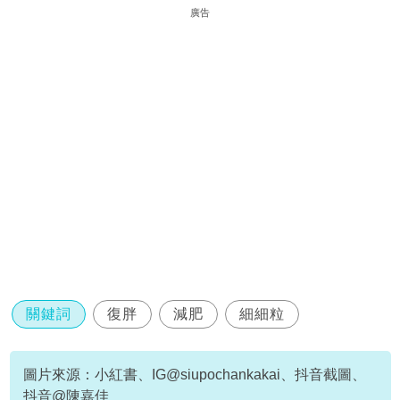
廣告
關鍵詞
復胖
減肥
細細粒
圖片來源：小紅書、IG@siupochankakai、抖音截圖、
抖音@陳嘉佳