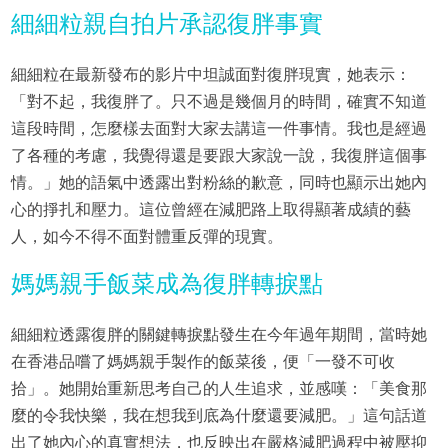
細細粒親自拍片承認復胖事實
細細粒在最新發布的影片中坦誠面對復胖現實，她表示：
「對不起，我復胖了。只不過是幾個月的時間，確實不知道
這段時間，怎麼樣去面對大家去講這一件事情。我也是經過
了各種的考慮，我覺得還是要跟大家說一說，我復胖這個事
情。」她的語氣中透露出對粉絲的歉意，同時也顯示出她內
心的掙扎和壓力。這位曾經在減肥路上取得顯著成績的藝
人，如今不得不面對體重反彈的現實。
媽媽親手飯菜成為復胖轉捩點
細細粒透露復胖的關鍵轉捩點發生在今年過年期間，當時她
在香港品嚐了媽媽親手製作的飯菜後，便「一發不可收
拾」。她開始重新思考自己的人生追求，並感嘆：「美食那
麼的令我快樂，我在想我到底為什麼還要減肥。」這句話道
出了她內心的真實想法，也反映出在嚴格減肥過程中被壓抑