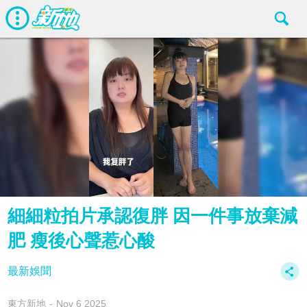
細細粒拍片承認復胖 因一件事放棄減
肥 瘦後心聲惹心酸
最新娛聞
東方新地
Nov 6 2025