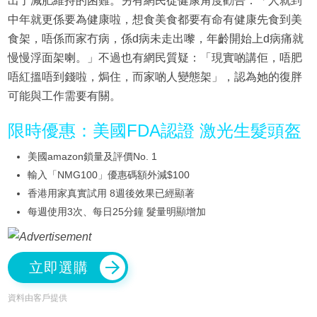
出了減肥維持的困難。另有網民從健康角度勸告：「人就到
中年就更係要為健康啦，想食美食都要有命有健康先食到美
食架，唔係而家冇病，係d病未走出嚟，年齡開始上d病痛就
慢慢浮面架喇。」不過也有網民質疑：「現實啲講佢，唔肥
唔紅搵唔到錢啦，焗住，而家啲人變態架」，認為她的復胖
可能與工作需要有關。
限時優惠：美國FDA認證 激光生髮頭盔
美國amazon鎖量及評價No. 1
輸入「NMG100」優惠碼額外減$100
香港用家真實試用 8週後效果已經顯著
每週使用3次、每日25分鐘 髮量明顯增加
立即選購
資料由客戶提供