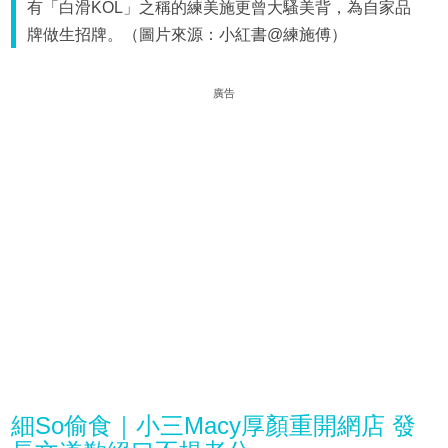
有「白滑KOL」之稱的練美施更曾大騷美背，為自家品
牌做生招牌。（圖片來源：小紅書@練施傅）
廣告
細So偷食｜小三Macy厚顏重開網店 發