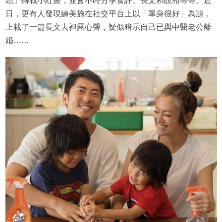
頭」轉戰小紅書，並會不時分享食評、長文和靚相等等。近
日，更有人發現練美施在社交平台上以「單身很好」為題，
上載了一篇長文去袒露心聲，疑似暗示自己已與中醫老公離
婚……