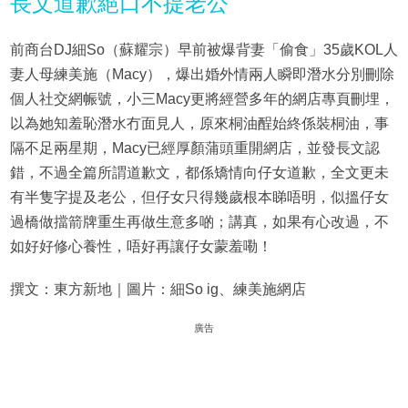
長文道歉絕口不提老公
前商台DJ細So（蘇耀宗）早前被爆背妻「偷食」35歲KOL人
妻人母練美施（Macy），爆出婚外情兩人瞬即潛水分別刪除
個人社交網帪號，小三Macy更將經營多年的網店專頁刪埋，
以為她知羞恥潛水冇面見人，原來桐油酲始終係裝桐油，事
隔不足兩星期，Macy已經厚顏蒲頭重開網店，並發長文認
錯，不過全篇所謂道歉文，都係矯情向仔女道歉，全文更未
有半隻字提及老公，但仔女只得幾歲根本睇唔明，似搵仔女
過橋做擋箭牌重生再做生意多啲；講真，如果有心改過，不
如好好修心養性，唔好再讓仔女蒙羞嘞！
撰文：東方新地｜圖片：細So ig、練美施網店
廣告