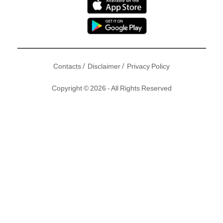
/
/
Contacts
Disclaimer
Privacy Policy
Copyright © 2026 - All Rights Reserved
王菲愛女竇靖童早前被翻舊賬，指佢出櫃承認同性戀者身份，
後來童童經理人否認。出道短短日子已經新聞多多，好在童童
性格同阿媽一樣，話之傳言係點，總之繼續我行我素，啋你都
傻！日前童童被發現身在北京三里屯嘅27咖啡店，呢間cafe由
王菲前夫李亞鵬投資，奇就奇在童童並唔係去飲咖啡，而係去
打工喎！