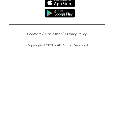
/
/
Contacts
Disclaimer
Privacy Policy
Copyright © 2026 - All Rights Reserved
新一輯
《美女廚房》
下個月有得睇！觀眾除了好期待有邊位女
藝人上去大展「廚藝」外，一眾美女學徒中有大台小花、前港
姐及模特兒等等，整體質素相當高，今日節目主持之一的
蕭正
楠
及張振朗聯同18位美女學徒出席宣傳活動，全部靚女一律短
裙仔晒長腿，一於認識吓佢哋！
撰文：東方新地｜圖片：新傳媒、Instagram