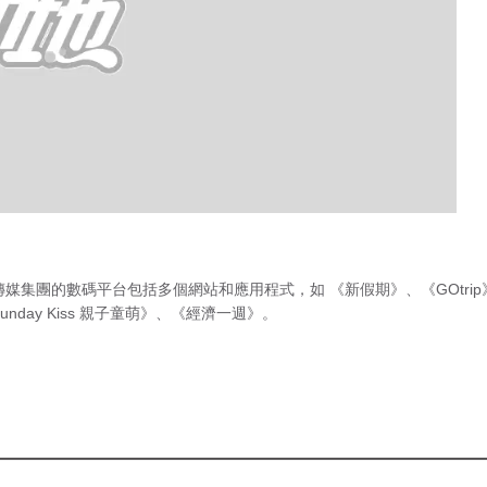
傳媒集團的數碼平台包括多個網站和應用程式，如
《新假期》
、
《GOtri
unday Kiss 親子童萌》
、
《經濟一週》
。
急症室輪
候時間
（最後更新時間 2026年8月8日 下
後有一系列綜藝節目
午10時15分）
度歸來！大家應該