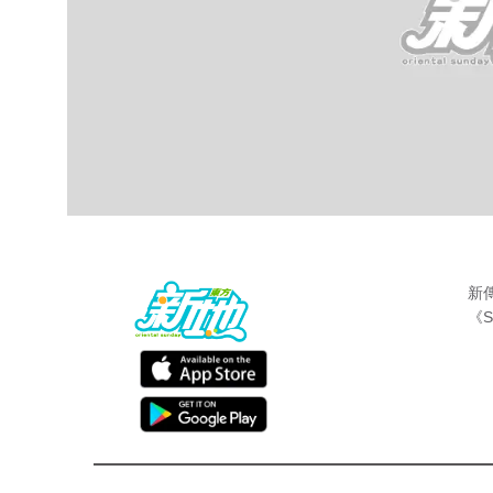
新
《S
最新娛聞
東方新地編輯部
Mar 21 2018
日前「香港國際影視展」中，TVB宣布之
播出，其中最受注目一定係《美女廚房》再