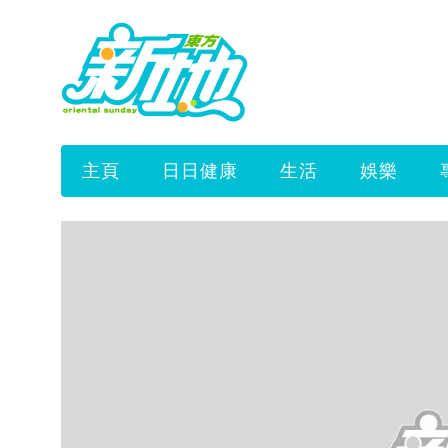
主頁
日日健康
生活
娛樂