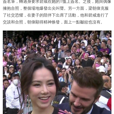
簽名筆，轉過身要求碧咸在她的T恤上簽名。之後，她與偶像
擁抱合照，整個場地爆發出尖叫聲。另一方面，梁朝偉克服
了社交恐懼，在妻子的陪伴下出席了活動，他和碧咸進行了
交談和合照，朝偉顯得精神焕發，面上一點皺紋也沒有。