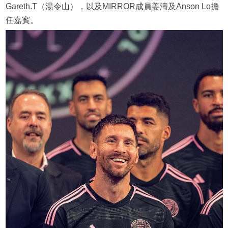
Gareth.T（湯令山），以及MIRROR成員姜濤及Anson Lo擔
任嘉賓。