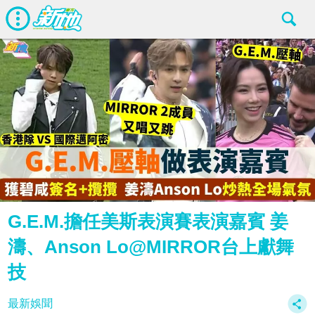
G.E.M.擔任美斯表演賽表演嘉賓 姜
濤、Anson Lo@MIRROR台上獻舞
技
最新娛聞