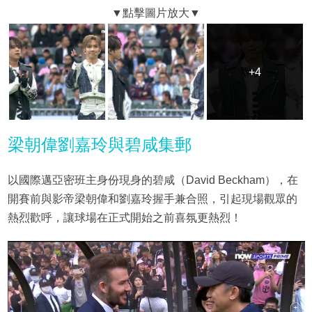
+4
+4
梁朝偉劉嘉玲與碧咸集郵
以國際邁亞密班主身份現身的碧咸（David Beckham），在
開賽前與影帝梁朝偉和劉嘉玲握手兼合照，引起現場觀眾的
熱烈歡呼，讓球場在正式開始之前喜氛更熱烈！