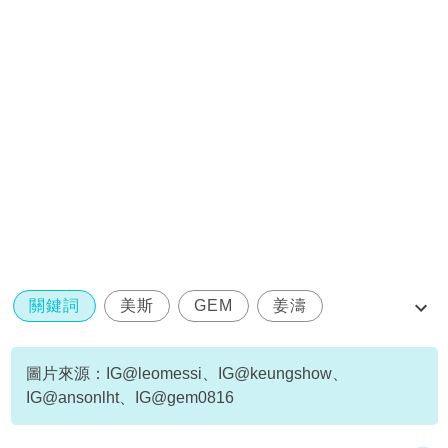
關鍵詞
美斯
GEM
姜濤
Anson Lo
圖片來源：IG@leomessi、IG@keungshow、
IG@ansonlht、IG@gem0816