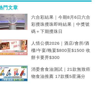
熱門文章
六合彩結果｜今期8月6日六合
彩攪珠攪珠即時結果｜中獎號
碼＋下期攪珠日
人情公價2026｜酒店/會所/酒
樓/午宴/晚宴$800至$1500 收
餅卡要畀$300
消委會食油測試｜21款無致癌
物食油推薦 17款獲5星滿分