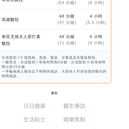
(54 分鐘)
(5 小時)
68 分鐘
4 小時
瑪麗醫院
(97 分鐘)
(5.5 小時)
東區尤德夫人那打素
48 分鐘
6 小時
(71 分鐘)
(9 小時)
醫院
分流類別 I-V 指危殆、危急、緊急、次緊急及非緊急類別。
一般而言，分流類別 I 等候時間為0分鐘，分流類別 II 的等候時
間少於15分鐘。
一半輪候病人能在以下時間內就診，大部份人可於括號內顯示的
時間就診。
廣告