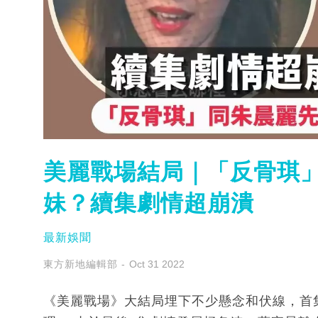
美麗戰場結局｜「反骨琪
妹？續集劇情超崩潰
最新娛聞
東方新地編輯部
Oct 31 2022
《美麗戰場》大結局埋下不少懸念和伏線，首