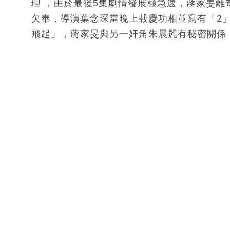
理 ，由於最後5集劇情發展極急速，蔣家旻
欠奉，導演葉念琛當晚上載慶功相並寫有「2
飛起」，蔣家旻與另一奸角朱晨麗有秘密關係