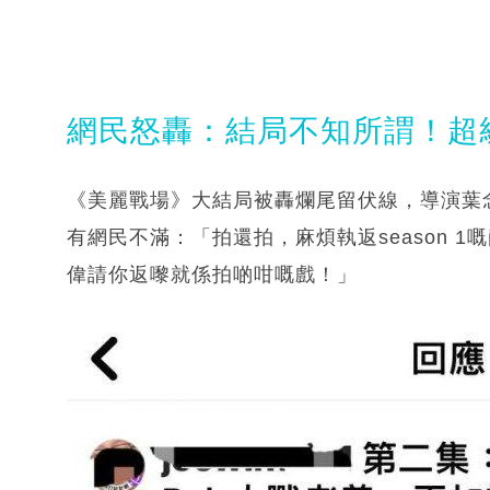
網民怒轟：結局不知所謂！超
《美麗戰場》大結局被轟爛尾留伏線，導演葉
有網民不滿：「拍還拍，麻煩執返season 
偉請你返嚟就係拍啲咁嘅戲！」