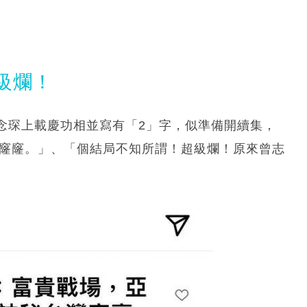
級爛！
念琛上載慶功相並寫有「2」字，似準備開續集，
1嘅窿窿。」、「個結局不知所謂！超級爛！原來曾志