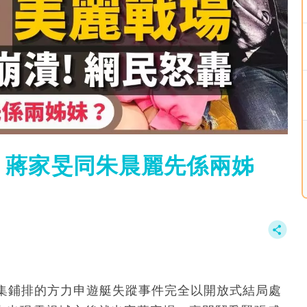
」蔣家旻同朱晨麗先係兩姊
集鋪排的方力申遊艇失蹤事件完全以開放式結局處