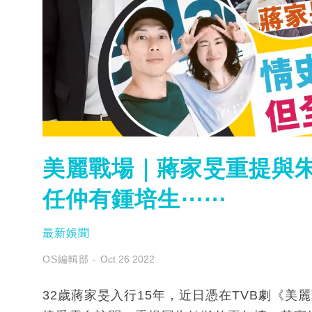
美麗戰場｜蔣家旻重提與朱
任仲有鍾培生⋯⋯
最新娛聞
OS編輯部
Oct 26 2022
32歲蔣家旻入行15年，近日憑在TVB劇《