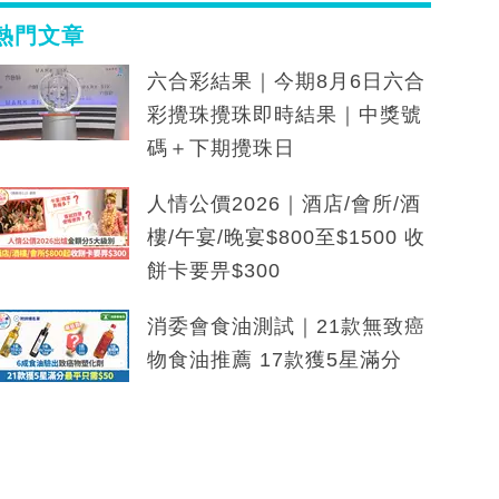
熱門文章
六合彩結果｜今期8月6日六合
彩攪珠攪珠即時結果｜中獎號
碼＋下期攪珠日
人情公價2026｜酒店/會所/酒
樓/午宴/晚宴$800至$1500 收
餅卡要畀$300
消委會食油測試｜21款無致癌
物食油推薦 17款獲5星滿分