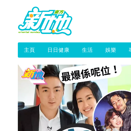
主頁
日日健康
生活
娛樂