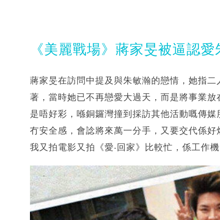
《美麗戰場》蔣家旻被逼認愛
蔣家旻在訪問中提及與朱敏瀚的戀情，她指二人因
著，當時她已不再戀愛大過天，而是將事業放
是唔好彩，喺銅鑼灣撞到採訪其他活動嘅傳媒
冇安全感，會諗將來萬一分手，又要交代係好
我又拍電影又拍《愛‧回家》比較忙，係工作