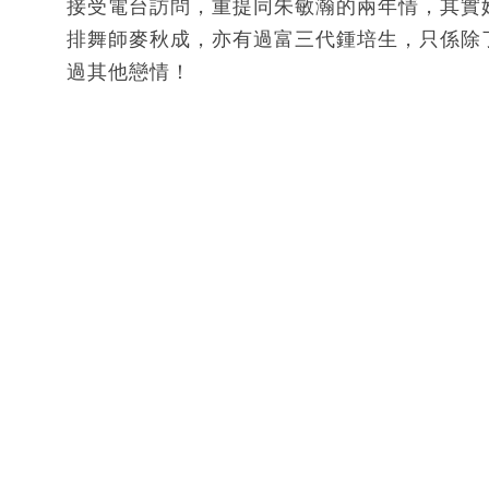
接受電台訪問，重提同朱敏瀚的兩年情，其實
排舞師麥秋成，亦有過富三代鍾培生，只係除
過其他戀情！