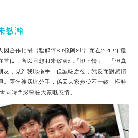
朱敏瀚
合作拍攝《點解阿Sir係阿Sir》而在2012年撻
在首位，所以只想和朱敏瀚玩「地下情」：「但真
朋友，見到我哋拖手。但認咗之後，我反而對感情
煩。兩年後我哋分手，係因大家步伐不一致，嗰時
機會同時間影響咗大家嘅感情。」