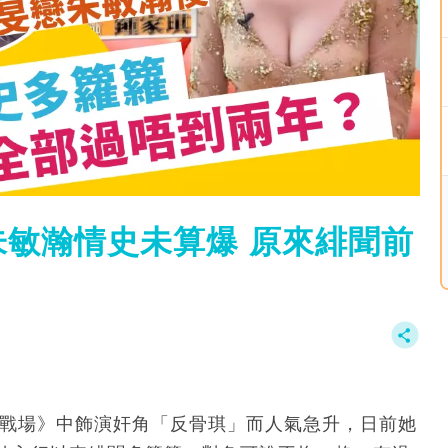
敏瀚情史未算爆 原來緋聞前
美麗戰場》中飾演奸角「反骨琪」而人氣急升，日前她