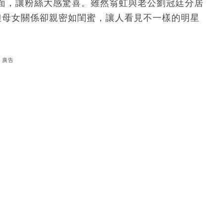
面，讓粉絲大感驚喜。雖然翁虹與老公劉冠廷分居
但母女關係卻親密如閨蜜，讓人看見不一樣的明星
廣告