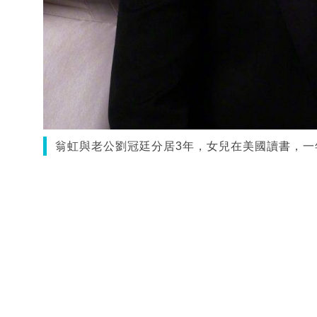
翁虹與老公劉冠廷分居3年，女兒在美國讀書，