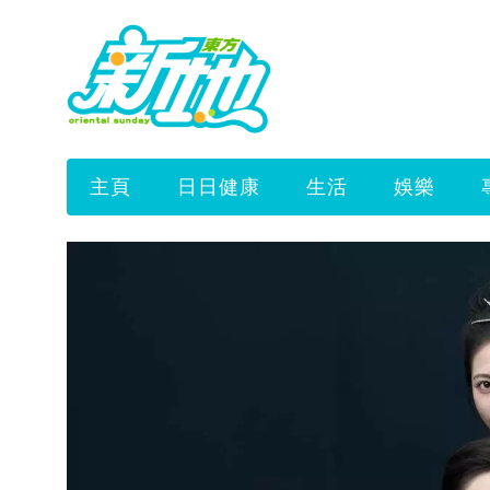
主頁
日日健康
生活
娛樂