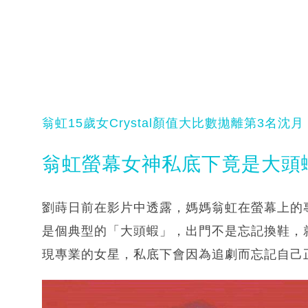
翁虹15歲女Crystal顏值大比數拋離第3名沈
翁虹螢幕女神私底下竟是大頭
劉蒔日前在影片中透露，媽媽翁虹在螢幕上的
是個典型的「大頭蝦」，出門不是忘記換鞋，
現專業的女星，私底下會因為追劇而忘記自己