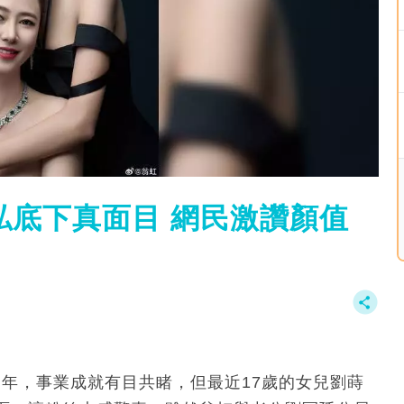
私底下真面目 網民激讚顏值
多年，事業成就有目共睹，但最近17歲的女兒劉蒔