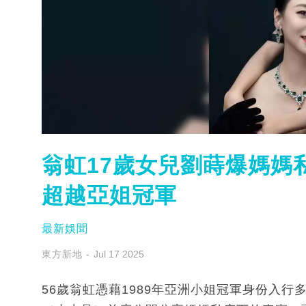
翁虹17歲女兒劉蒔爆媽媽
超越亞姐冠軍
最新娛聞
東方新地
Jul 17 2025
56歲翁虹憑藉1989年亞洲小姐冠軍身份入行