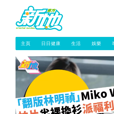
主頁
日日健康
生活
娛樂