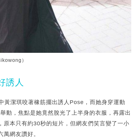
owong）
好誘人
中黃潔琪咬著橡筋擺出誘人Pose，而她身穿運動
服我舉動，焦點是她竟然脫光了上半身的衣服，再露出
，原本只有約30秒的短片，但網友們笑言變了一小
六萬網友讚好。