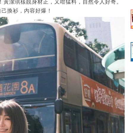
！黃潔琪樣靚身材正，又咁猛料，自然令人好奇。
擊自己換衫，內容好爆！