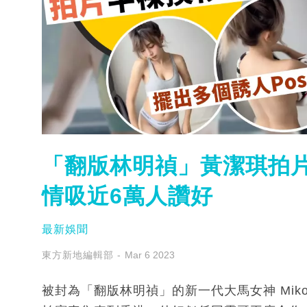
「翻版林明禎」黃潔琪拍片
情吸近6萬人讚好
最新娛聞
東方新地編輯部
Mar 6 2023
被封為「翻版林明禎」的新一代大馬女神 Mik