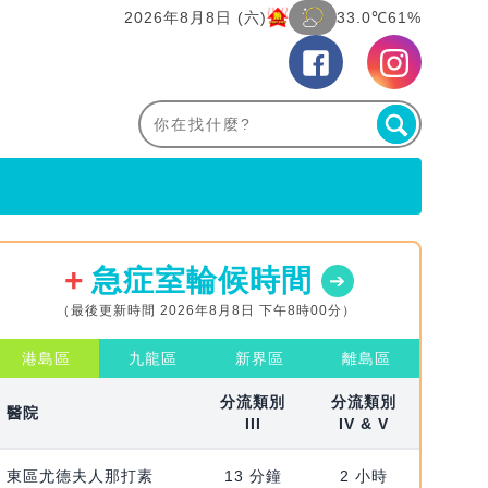
2026年8月8日 (六)
33.0℃
61%
急症室輪候時間
（最後更新時間 2026年8月8日 下午8時00分）
港島區
九龍區
新界區
離島區
分流類別
分流類別
醫院
III
IV & V
東區尤德夫人那打素
13 分鐘
2 小時