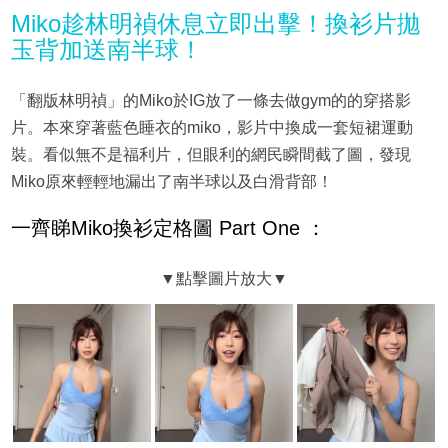
Miko趁林明禎休息立即出擊！換衫片拋
玉背加送南半球！
「翻版林明禎」的Miko於IG放了一條去做gym的的穿搭影
片。本來穿著藍色睡衣的miko，影片中換成一套短裙運動
裝。看似無不是福利片，但眼利的網民瞬間截了圖，發現
Miko原來輕輕地漏出了南半球以及白滑背部！
一齊睇Miko換衫定格圖 Part One ：