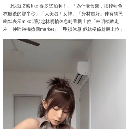
「咁快就 2萬 like 要多些拍啊！」「為什麽會醬，換掉藍色
衣服後的那半秒」「太美啦！女神」「身材超好」仲有網民
幽默表示miko明顯趁林明楨休息時乘機上位「林明楨敗走
左，仲唔乘機搶個market」「明禎休息 佢就梗係趁機上位」