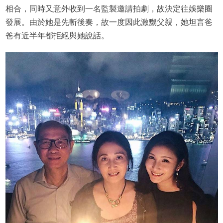
相合，同時又意外收到一名監製邀請拍劇，故決定往娛樂圈
發展。由於她是先斬後奏，故一度因此激嬲父親，她坦言爸
爸有近半年都拒絕與她說話。