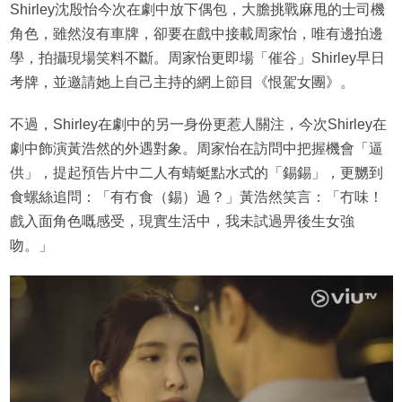
Shirley沈殷怡今次在劇中放下偶包，大膽挑戰麻甩的士司機
角色，雖然沒有車牌，卻要在戲中接載周家怡，唯有邊拍邊
學，拍攝現場笑料不斷。周家怡更即場「催谷」Shirley早日
考牌，並邀請她上自己主持的網上節目《恨駕女團》。
不過，Shirley在劇中的另一身份更惹人關注，今次Shirley在
劇中飾演黃浩然的外遇對象。周家怡在訪問中把握機會「逼
供」，提起預告片中二人有蜻蜓點水式的「錫錫」，更嬲到
食螺絲追問：「有冇食（錫）過？」黃浩然笑言：「冇味！
戲入面角色嘅感受，現實生活中，我未試過畀後生女強
吻。」