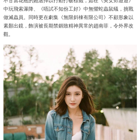
不甘當花瓶的她選擇以行動打破標籤，如在《美女郊遊遊》
中玩飛索瀑降、《唔試不知份工好》中無懼蛇蟲鼠蟻，挑戰
做滅蟲員。同時更在劇集《無限斜棟有限公司》不顧形象以
素顏出鏡，飾演被長期禁錮致精神異常的趙南菲，令外界改
觀。