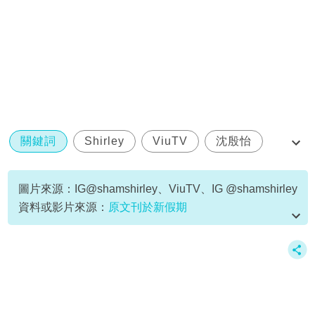
關鍵詞
Shirley
ViuTV
沈殷怡
翻盤下半場
圖片來源：IG@shamshirley、ViuTV、IG @shamshirley
資料或影片來源：
原文刊於新假期