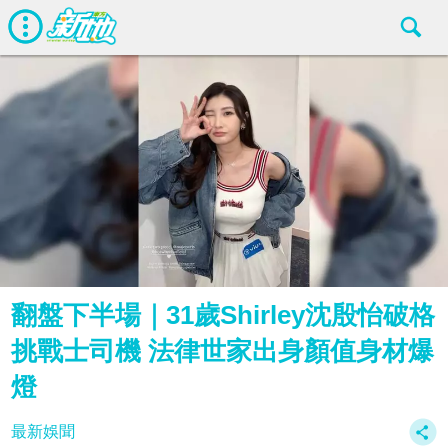
翻盤下半場｜31歲Shirley沈殷怡破格
挑戰士司機 法律世家出身顏值身材爆
燈
最新娛聞