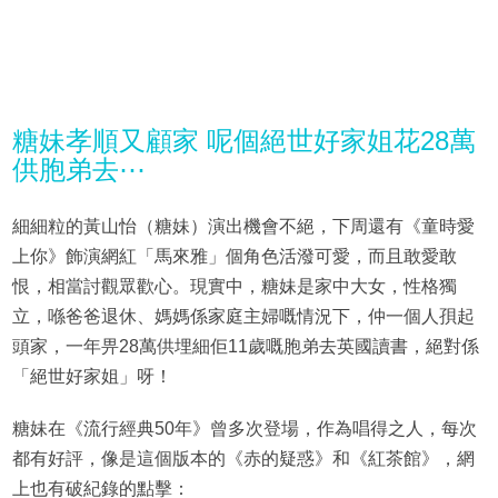
糖妹孝順又顧家 呢個絕世好家姐花28萬
供胞弟去⋯
細細粒的黃山怡（糖妹）演出機會不絕，下周還有《童時愛
上你》飾演網紅「馬來雅」個角色活潑可愛，而且敢愛敢
恨，相當討觀眾歡心。現實中，糖妹是家中大女，性格獨
立，喺爸爸退休、媽媽係家庭主婦嘅情況下，仲一個人孭起
頭家，一年畀28萬供埋細佢11歲嘅胞弟去英國讀書，絕對係
「絕世好家姐」呀！
糖妹在《流行經典50年》曾多次登場，作為唱得之人，每次
都有好評，像是這個版本的《赤的疑惑》和《紅茶館》，網
上也有破紀錄的點擊：