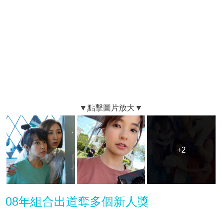
+2
+2
08年組合出道奪多個新人獎