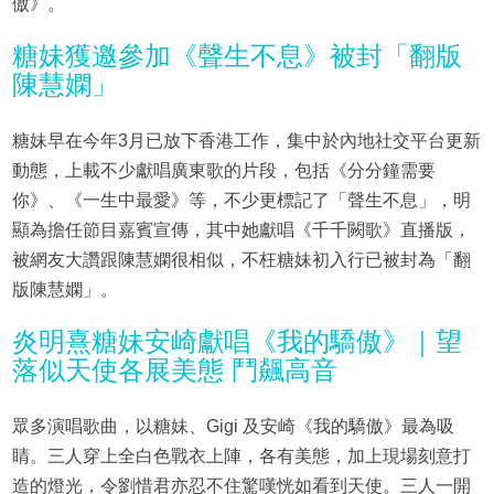
傲》。
糖妹獲邀參加《聲生不息》被封「翻版
陳慧嫻」
糖妹早在今年3月已放下香港工作，集中於內地社交平台更新
動態，上載不少獻唱廣東歌的片段，包括《分分鐘需要
你》、《一生中最愛》等，不少更標記了「聲生不息」，明
顯為擔任節目嘉賓宣傳，其中她獻唱《千千闕歌》直播版，
被網友大讚跟陳慧嫻很相似，不枉糖妹初入行已被封為「翻
版陳慧嫻」。
炎明熹糖妹安崎獻唱《我的驕傲》｜望
落似天使各展美態 鬥飆高音
眾多演唱歌曲，以糖妹、Gigi 及安崎《我的驕傲》最為吸
睛。三人穿上全白色戰衣上陣，各有美態，加上現場刻意打
造的燈光，令劉惜君亦忍不住驚嘆恍如看到天使。三人一開