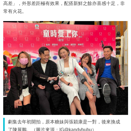
高差」，外形差距極有效果，配搭新鮮之餘亦喜感十足，非
常有火花。
劇集去年初開拍，原本糖妹與張穎康是一對，後來換成
了陳展鵬。（圖片來源：IG@kandybubu）