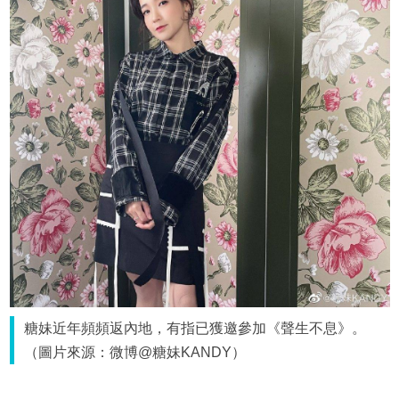
糖妹近年頻頻返內地，有指已獲邀參加《聲生不息》。
（圖片來源：微博@糖妹KANDY）