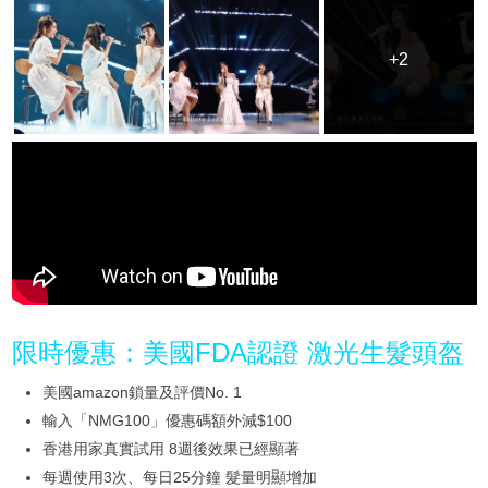
+2
+2
限時優惠：美國FDA認證 激光生髮頭盔
美國amazon鎖量及評價No. 1
輸入「NMG100」優惠碼額外減$100
香港用家真實試用 8週後效果已經顯著
每週使用3次、每日25分鐘 髮量明顯增加