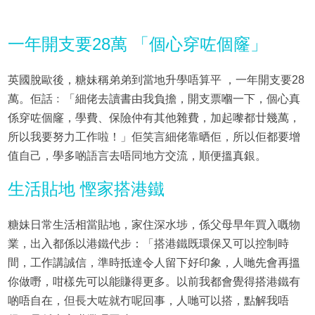
一年開支要28萬 「個心穿咗個窿」
英國脫歐後，糖妹稱弟弟到當地升學唔算平 ，一年開支要28
萬。佢話﹕「細佬去讀書由我負擔，開支票嗰一下，個心真
係穿咗個窿，學費、保險仲有其他雜費，加起嚟都廿幾萬，
所以我要努力工作啦！」佢笑言細佬靠晒佢，所以佢都要增
值自己，學多啲語言去唔同地方交流，順便搵真銀。
生活貼地 慳家搭港鐵
糖妹日常生活相當貼地，家住深水埗，係父母早年買入嘅物
業，出入都係以港鐵代步：「搭港鐵既環保又可以控制時
間，工作講誠信，準時抵達令人留下好印象，人哋先會再搵
你做嘢，咁樣先可以能賺得更多。以前我都會覺得搭港鐵有
啲唔自在，但長大咗就冇呢回事，人哋可以搭，點解我唔