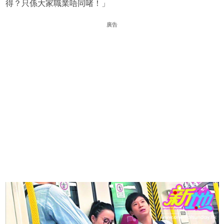
得？只係大家職業唔同啫！」
廣告