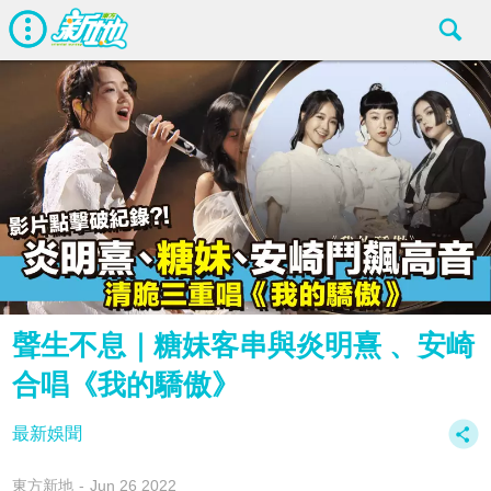
聲生不息｜糖妹客串與炎明熹 、安崎
合唱《我的驕傲》
最新娛聞
東方新地
Jun 26 2022