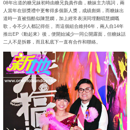
08年出道的糖兄妹初時由糖兄負責作曲，糖妹主力填詞，兩
人當年在頒獎禮中更奪得多個新人獎，成績彪炳，而糖妹出
道時一直被指酷似陳慧嫻，加上經常表演同埋翻唱慧嫻嘅
歌，令不少人都記得佢 。而這個組合維持6年，兩人自14年
推出EP《動起來》後，便開始減少一同公開露面，但糖妹話
二人不是拆夥，而且私底下一直有合作和聯絡。