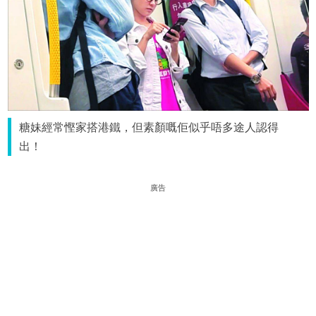
糖妹經常慳家搭港鐵，但素顏嘅佢似乎唔多途人認得
出！
廣告