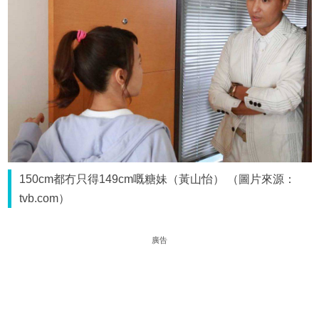
150cm都冇只得149cm嘅糖妹（黃山怡） （圖片來源：
tvb.com）
廣告