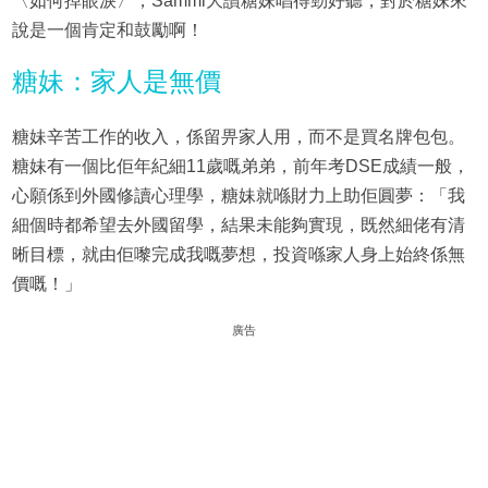
〈如何掉眼淚〉，Sammi大讚糖妹唱得勁好聽，對於糖妹來
說是一個肯定和鼓勵啊！
糖妹：家人是無價
糖妹辛苦工作的收入，係留畀家人用，而不是買名牌包包。
糖妹有一個比佢年紀細11歲嘅弟弟，前年考DSE成績一般，
心願係到外國修讀心理學，糖妹就喺財力上助佢圓夢：「我
細個時都希望去外國留學，結果未能夠實現，既然細佬有清
晰目標，就由佢嚟完成我嘅夢想，投資喺家人身上始終係無
價嘅！」
廣告