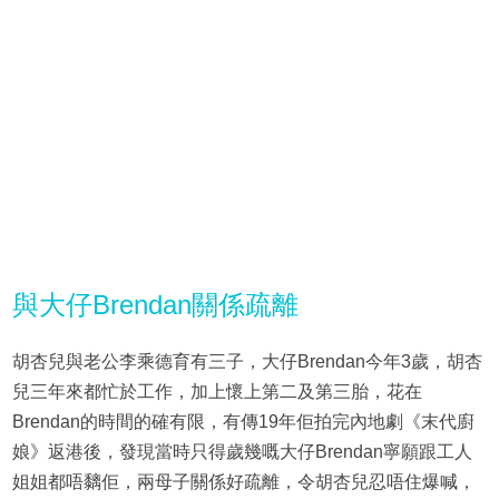
與大仔Brendan關係疏離
胡杏兒與老公李乘德育有三子，大仔Brendan今年3歲，胡杏
兒三年來都忙於工作，加上懷上第二及第三胎，花在
Brendan的時間的確有限，有傳19年佢拍完內地劇《末代廚
娘》返港後，發現當時只得歲幾嘅大仔Brendan寧願跟工人
姐姐都唔黐佢，兩母子關係好疏離，令胡杏兒忍唔住爆喊，