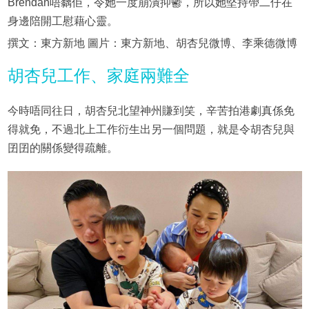
Brendan唔黐佢，令她一度崩潰抑鬱，所以她堅持帶二仔在
身邊陪開工慰藉心靈。
撰文：東方新地 圖片：東方新地、胡杏兒微博、李乘德微博
胡杏兒工作、家庭兩難全
今時唔同往日，胡杏兒北望神州賺到笑，辛苦拍港劇真係免
得就免，不過北上工作衍生出另一個問題，就是令胡杏兒與
囝囝的關係變得疏離。