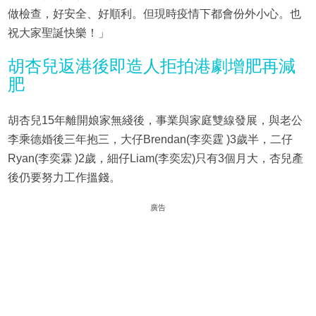
做檢查，好安全、好順利。但現時疫情下都會份外小心。也
祝大家聖誕快樂！」
胡杏兒返港後即造人拒拍港劇增肥再減
肥
胡杏兒15年離開娘家無綫後，事業與家庭雙線發展，與老公
李乘德婚後三年抱三，大仔Brendan(李奕霆 )3歲半，二仔
Ryan(李奕霖 )2歲，細仔Liam(李奕宏)只有3個月大，杏兒產
後仍要努力工作搵錢。
廣告