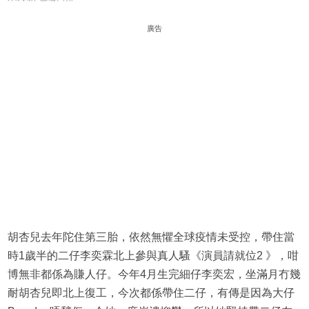
廣告
胡杏兒去年陀住第三胎，依然無懼全球疫情未受控，帶住當
時1歲半的二仔李奕霖北上參與真人騷《演員請就位2 》，咁
博無非都係為賺人仔。今年4月生完細仔李奕宏，坐滿月冇幾
耐胡杏兒即北上復工，今次都係帶住二仔，有傳是因為大仔