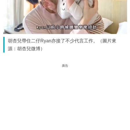
胡杏兒帶住二仔Ryan亦接了不少代言工作。（圖片來
源：胡杏兒微博）
廣告