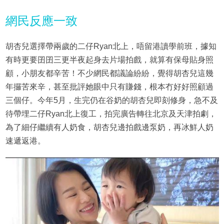
網民反應一致
胡杏兒選擇帶兩歲的二仔Ryan北上，唔留港讀學前班，據知
有時更要囝囝三更半夜起身去片場拍戲，就算有保母貼身照
顧，小朋友都辛苦！不少網民都議論紛紛，覺得胡杏兒這幾
年攞苦來辛，甚至批評她眼中只有賺錢，根本冇好好照顧過
三個仔。今年5月，生完仍在谷奶的胡杏兒即刻修身，急不及
待帶埋二仔Ryan北上復工，拍完廣告轉往北京及天津拍劇，
為了細仔繼續有人奶食，胡杏兒邊拍戲邊泵奶，再冰鮮人奶
速遞返港。