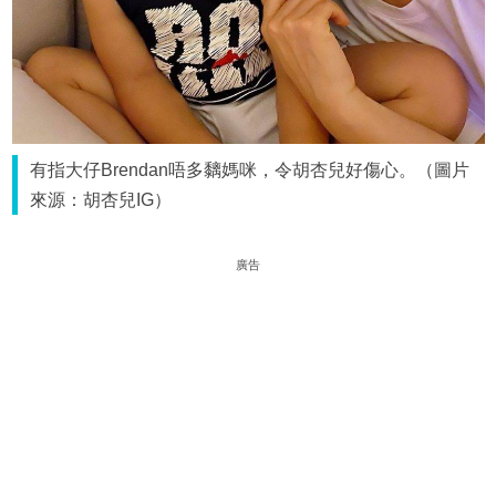
有指大仔Brendan唔多黐媽咪，令胡杏兒好傷心。（圖片
來源：胡杏兒IG）
廣告