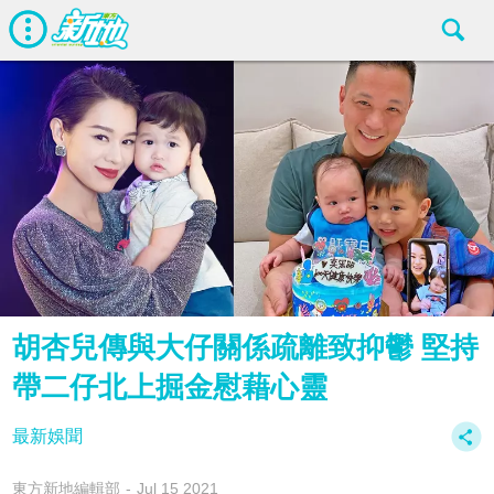
胡杏兒傳與大仔關係疏離致抑鬱 堅持
帶二仔北上掘金慰藉心靈
最新娛聞
東方新地編輯部
Jul 15 2021