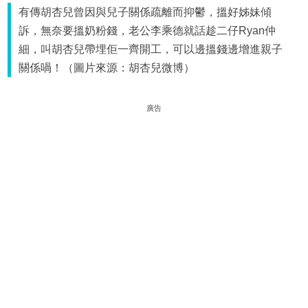
有傳胡杏兒曾因與兒子關係疏離而抑鬱，搵好姊妹傾
訴，無奈要搵奶粉錢，老公李乘德就話趁二仔Ryan仲
細，叫胡杏兒帶埋佢一齊開工，可以邊搵錢邊增進親子
關係喎！（圖片來源：胡杏兒微博）
廣告