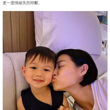
更一度情緒失控抑鬱。