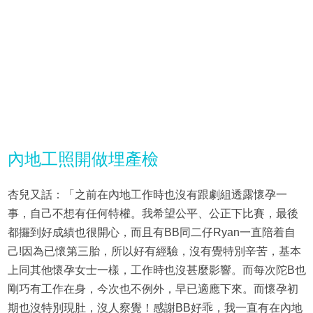
內地工照開做埋產檢
杏兒又話：「之前在內地工作時也沒有跟劇組透露懷孕一
事，自己不想有任何特權。我希望公平、公正下比賽，最後
都攞到好成績也很開心，而且有BB同二仔Ryan一直陪着自
己!因為已懷第三胎，所以好有經驗，沒有覺特別辛苦，基本
上同其他懷孕女士一樣，工作時也沒甚麼影響。而每次陀B也
剛巧有工作在身，今次也不例外，早已適應下來。而懷孕初
期也沒特別現肚，沒人察覺！感謝BB好乖，我一直有在內地