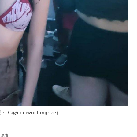
ceciwuchingsze）
廣告