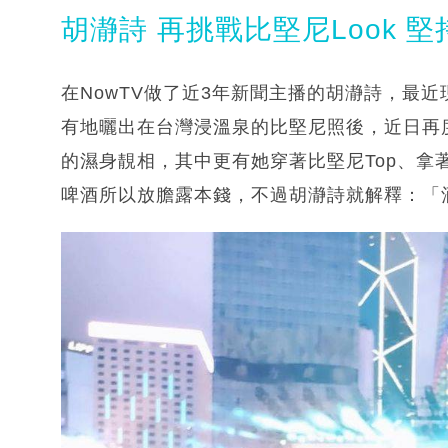
胡瀞詩 再挑戰比堅尼Look 
在NowTV做了近3年新聞主播的胡瀞詩，最近
有地曬出在台灣浸溫泉的比堅尼照後，近日再
的濕身靚相，其中更有她穿著比堅尼Top、拿
啤酒所以放膽露本錢，不過胡瀞詩就解釋：「