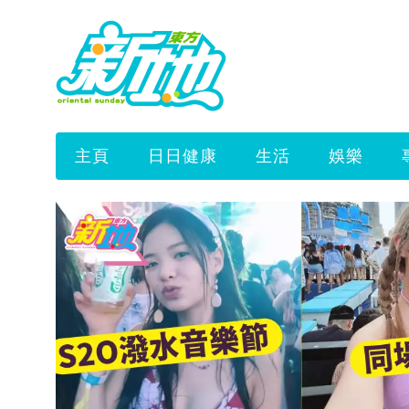
主頁
日日健康
生活
娛樂