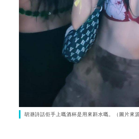
胡瀞詩話佢手上嘅酒杯是用來斟水嘅。（圖片來源：IG@