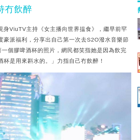
堅持冇飲醉
現身ViuTV主持《女主播向世界揾食》，繼早前罕
度豪派福利，分享出自己第一次去S2O潑水音樂節
著一個膠啤酒杯的照片，網民都笑指她是因為飲完
酒杯是用來斟水的。」力指自己冇飲醉！