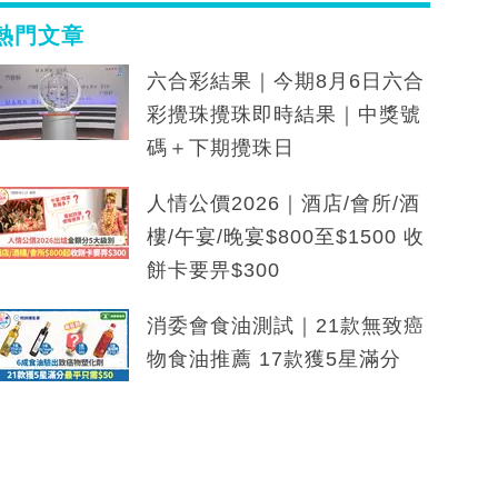
熱門文章
六合彩結果｜今期8月6日六合
彩攪珠攪珠即時結果｜中獎號
碼＋下期攪珠日
人情公價2026｜酒店/會所/酒
樓/午宴/晚宴$800至$1500 收
餅卡要畀$300
消委會食油測試｜21款無致癌
物食油推薦 17款獲5星滿分