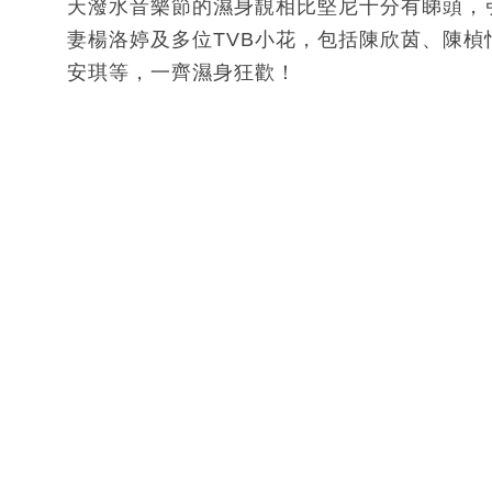
天潑水音樂節的濕身靚相比堅尼十分有睇頭，
妻楊洛婷及多位TVB小花，包括陳欣茵、陳
安琪等，一齊濕身狂歡！