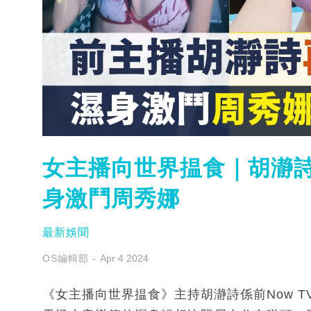
女主播向世界揾食｜胡瀞詩
身激鬥周秀娜
最新娛聞
OS編輯部
Apr 4 2024
《女主播向世界揾食》主持胡瀞詩係前Now 