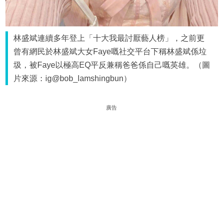
林盛斌連續多年登上「十大我最討厭藝人榜」，之前更
曾有網民於林盛斌大女Faye嘅社交平台下稱林盛斌係垃
圾，被Faye以極高EQ平反兼稱爸爸係自己嘅英雄。（圖
片來源：ig@bob_lamshingbun）
廣告