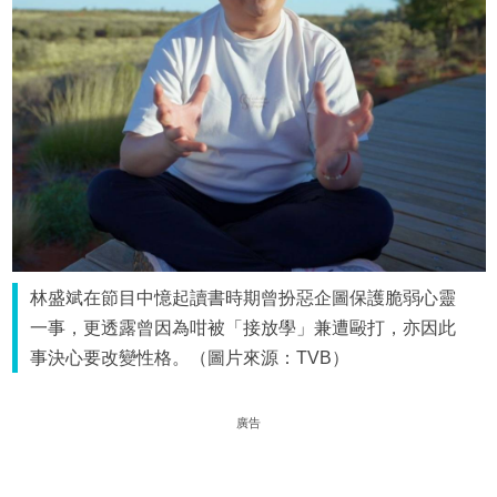
林盛斌在節目中憶起讀書時期曾扮惡企圖保護脆弱心靈
一事，更透露曾因為咁被「接放學」兼遭毆打，亦因此
事決心要改變性格。（圖片來源：TVB）
廣告