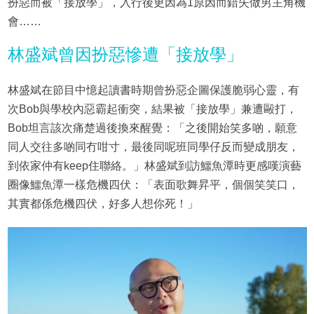
扮惡而被「接放學」，入行後更因為1原因而錯失做男主角機
會……
林盛斌曾因扮惡慘遭「接放學」
林盛斌在節目中憶起讀書時期曾扮惡企圖保護脆弱心靈，有
次Bob與學校內惡霸起衝突，結果被「接放學」兼遭毆打，
Bob坦言該次痛楚過後換來醒覺：「之後開始笑多啲，願意
同人交往多啲同冇咁寸，最後同呢班同學仔反而變成朋友，
到依家仲有keep住聯絡。」林盛斌到訪鱷魚潭時更感嘆演藝
圈像鱷魚潭一樣危機四伏：「表面歌舞昇平，個個笑笑口，
其實都係危機四伏，好多人想你死！」