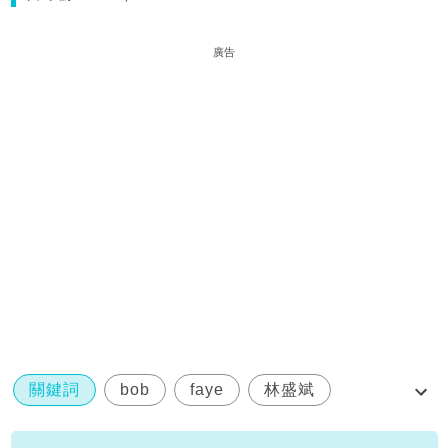
廣告
關鍵詞
bob
faye
林盛斌
與天地對話