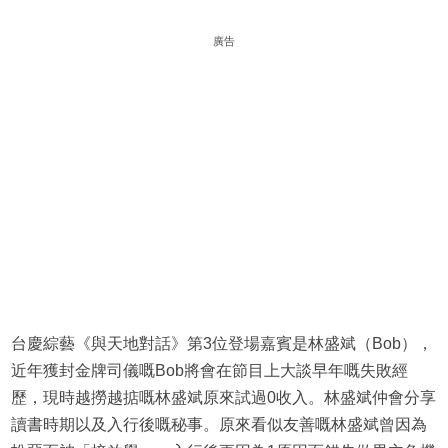
廣告
台慶綜藝《與天地對話》第3位登場嘉賓是林盛斌（Bob），
近年獲封金牌司儀嘅Bob將會在節目上大談早年嘅失敗經
歷，現時越撈越掂嘅林盛斌原來試過0收入。林盛斌仲會分享
讀書時期以及入行後嘅秘事。原來看似友善嘅林盛斌曾因為