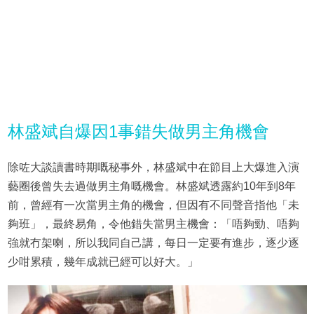
林盛斌自爆因1事錯失做男主角機會
除咗大談讀書時期嘅秘事外，林盛斌中在節目上大爆進入演
藝圈後曾失去過做男主角嘅機會。林盛斌透露約10年到8年
前，曾經有一次當男主角的機會，但因有不同聲音指他「未
夠班」，最終易角，令他錯失當男主機會：「唔夠勁、唔夠
強就冇架喇，所以我同自己講，每日一定要有進步，逐少逐
少咁累積，幾年成就已經可以好大。」