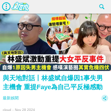
與天地對話丨林盛斌自爆因1事失男
主機會 重提Faye為自己平反極感動
最新娛聞
cloud
Nov 28 2024