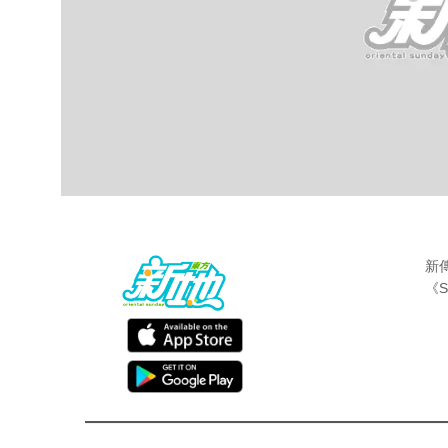
新
《S
最新娛聞
東方新地編輯部
Sep 27 2016
舒淇同老公馮德倫自從宣佈婚訊之後，都冇
密賺，而最近舒淇更加「密密買」添呀。據