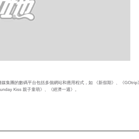
傳媒集團的數碼平台包括多個網站和應用程式，如
《新假期》
、
《GOtri
unday Kiss 親子童萌》
、
《經濟一週》
。
急症室輪
候時間
（最後更新時間 2026年8月8日 下
停過繼續密密做密
午11時30分）
知佢除咗喺淺水灣