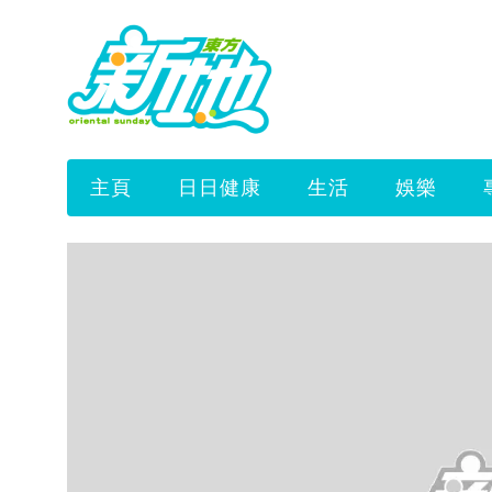
主頁
日日健康
生活
娛樂