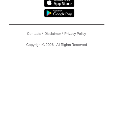
/
/
Contacts
Disclaimer
Privacy Policy
Copyright © 2026 - All Rights Reserved
苦情，不只是一種感受，更可以是一種享受，享受這種情緒與
自身經歷的共鳴。提起香港經典苦情歌，第一時間想到的，少
不得《七友》、《纏綿遊戲》。 梁漢文 有着低沉、富質感的
厚實聲線，每句歌詞以濃重的鼻音帶出，彷彿有一個剛失戀的
男人哽咽地與你分享他的故事。現在為你精選12首梁漢文的經
典金曲，呈上12道梁味。