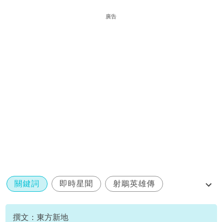
廣告
關鍵詞
即時星聞
射鵰英雄傳
梅超風
范冰冰
撰文：東方新地