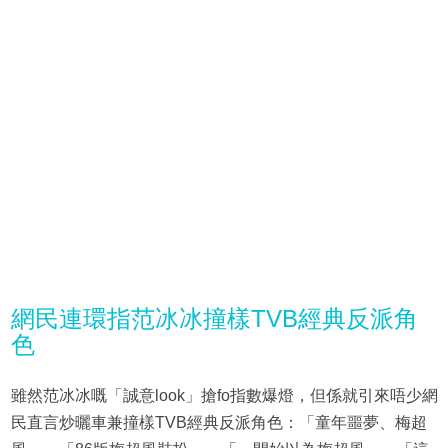
網民連環指范冰冰撞樣TVB經典反派角
色
雖然范冰冰嘅「誠意look」搶fo指數爆燈，但係就引來唔少網
民直言炒曬車兼撞樣TVB經典反派角色：「童年噩夢、梅超