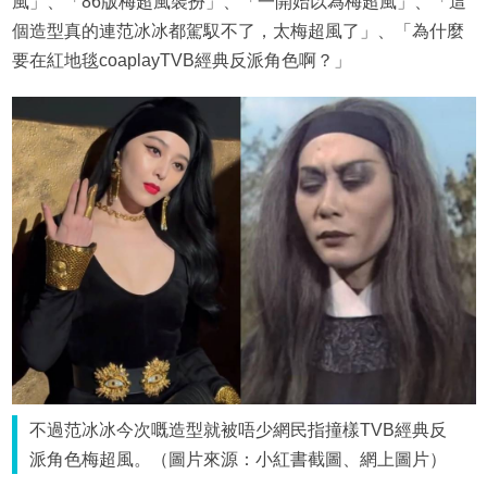
風」、「86版梅超風裝扮」、「一開始以為梅超風」、「這
個造型真的連范冰冰都駕馭不了，太梅超風了」、「為什麼
要在紅地毯coaplayTVB經典反派角色啊？」
不過范冰冰今次嘅造型就被唔少網民指撞樣TVB經典反
派角色梅超風。（圖片來源：小紅書截圖、網上圖片）