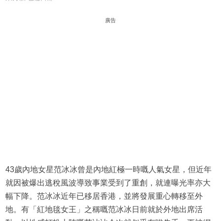
廣告
43歲內地女星范冰冰曾是內地紅極一時嘅人氣女星，但近年
就因被爆出逃稅風波導致事業受到了重創，就連曝光率亦大
幅下降。范冰冰近年已移居香港，並將發展重心轉移至外
地。有「紅地毯女王」之稱嘅范冰冰日前就於外地出席活