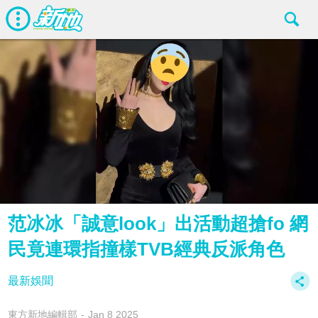
范冰冰「誠意look」出活動超搶fo 網
民竟連環指撞樣TVB經典反派角色
最新娛聞
東方新地編輯部
Jan 8 2025