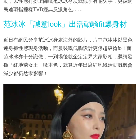
動，以性感打扮上陣嘅范冰冰今次就似乎有啲失手，更被網
民連環指撞樣TVB經典反派角色……
范冰冰「誠意look」出活動騷fit爆身材
近日有網民分享范冰冰身處海外的影片，片中范冰冰以黑色
連身褲性感現身活動，而服裝嘅低胸設計更係超級搶fo！而
范冰冰亦十分識做，一到場後就企定定畀大家影相，繼續發
揮「紅地毯女王」嘅本色，就算近年出席紅地毯活動嘅機會
減少都仍然零影響！