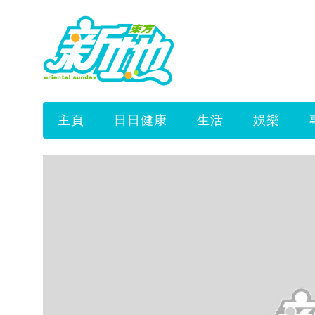
主頁
日日健康
生活
娛樂