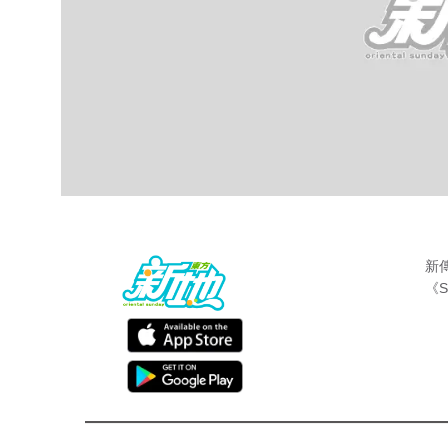
新
《S
最新娛聞
東方新地編輯部
Oct 9 2018
自范冰冰爆出「偷稅漏稅」、「陰陽合同」
各位網民都被佢嘅新聞不停洗版，不過呢單