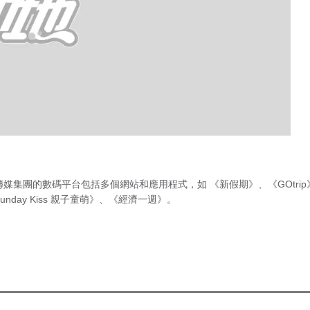
傳媒集團的數碼平台包括多個網站和應用程式，如
《新假期》
、
《GOtri
unday Kiss 親子童萌》
、
《經濟一週》
。
急症室輪
候時間
（最後更新時間 2026年8月8日 下
等消息至今，相信
午2時30分）
真係唔同啲，因為