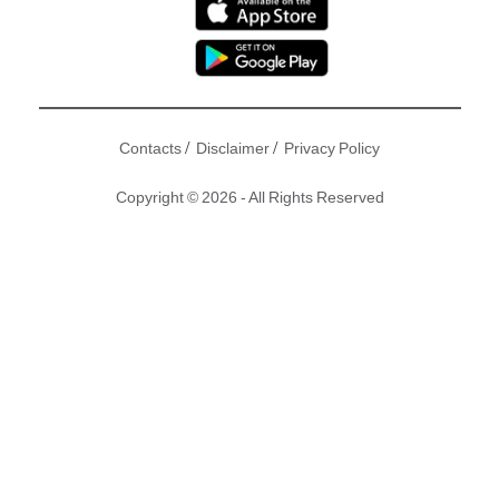
/
/
Contacts
Disclaimer
Privacy Policy
Copyright © 2026 - All Rights Reserved
作為打工仔，邊個唔想搵到個好老闆吖？雖然日前范冰冰因隱
瞞真實收入逃避稅款，被處以罰款共約8.84億人民幣(約10億
港元)，不過如果以對待員工方面來說，范冰冰真係一個絕世好
老闆！「范冰冰工作室」曾創下三年間零離職的紀錄，全因為
有好到離晒譜的員工福利！
撰文：東方新地｜圖片：新傳媒、微博、網上圖片