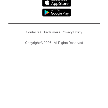
/
/
Contacts
Disclaimer
Privacy Policy
Copyright © 2026 - All Rights Reserved
內地女星
范冰冰
5月被央視前主持人指控簽下「陰陽合約」捲
入涉嫌逃稅風波，最近又被報導她的經理人穆曉光涉及「滅
證」，指現在仍然被拘留，而她的弟弟范丞丞又傳被限制出
境。不久，內地網站又瘋傳一張范冰冰疑似被捕照片及影片，
有指官方另外已掌握了100位一線明星的稅務資料，再次引起
大家熱議！