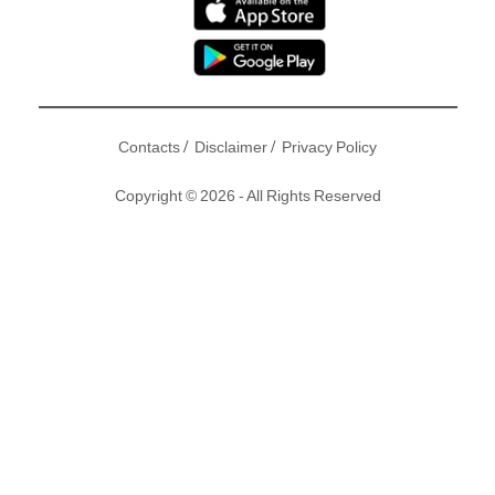
/
/
Contacts
Disclaimer
Privacy Policy
Copyright © 2026 - All Rights Reserved
王晶出品，係唔係必屬佳品就見仁見智，不過《荷里活有個大
老千》有老戲骨撐場，又有三點式晶女郎點綴，一出街隨即引
起話題就真嘅。其實晶哥都唔係淨係偏心晶女郎，旗下晶男
郎、御用鴨王何浩文一樣被力捧。唔講唔知，何浩文工作上有
「晶爸爸」照，原來現實中仲有個教育局高官老竇！但人氣急
升的何浩文一樣逼港鐡搭巴士，仲一支公屈住荃灣工廈單位，