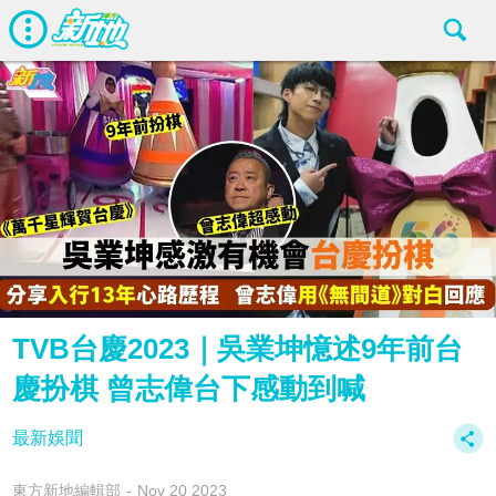
TVB台慶2023｜吳業坤憶述9年前台
慶扮棋 曾志偉台下感動到喊
最新娛聞
東方新地編輯部
Nov 20 2023