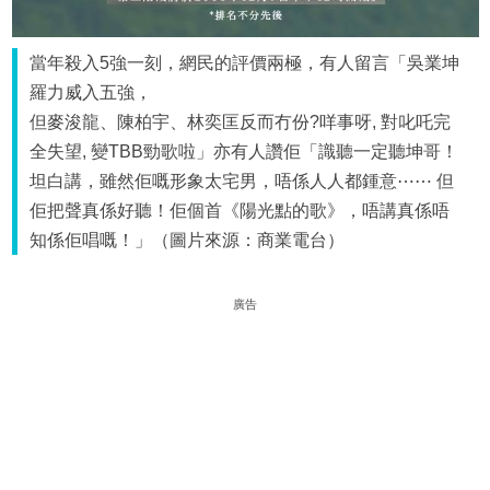
當年殺入5強一刻，網民的評價兩極，有人留言「吳業坤
羅力威入五強，
但麥浚龍、陳柏宇、林奕匡反而冇份?咩事呀, 對叱吒完
全失望, 變TBB勁歌啦」亦有人讚佢「識聽一定聽坤哥！
坦白講，雖然佢嘅形象太宅男，唔係人人都鍾意⋯⋯ 但
佢把聲真係好聽！佢個首《陽光點的歌》，唔講真係唔
知係佢唱嘅！」（圖片來源：商業電台）
廣告