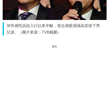
坤哥感性訴說入行以來辛酸，曾志偉眼濕濕為其留下男
兒淚。（圖片來源：TVB截圖）
廣告