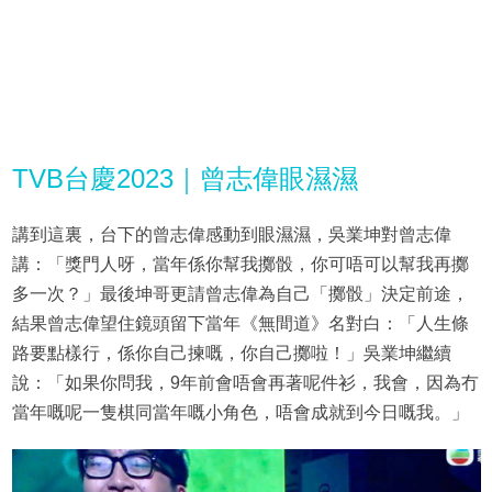
TVB台慶2023｜曾志偉眼濕濕
講到這裏，台下的曾志偉感動到眼濕濕，吳業坤對曾志偉
講：「獎門人呀，當年係你幫我擲骰，你可唔可以幫我再擲
多一次？」最後坤哥更請曾志偉為自己「擲骰」決定前途，
結果曾志偉望住鏡頭留下當年《無間道》名對白：「人生條
路要點樣行，係你自己揀嘅，你自己擲啦！」吳業坤繼續
說：「如果你問我，9年前會唔會再著呢件衫，我會，因為冇
當年嘅呢一隻棋同當年嘅小角色，唔會成就到今日嘅我。」