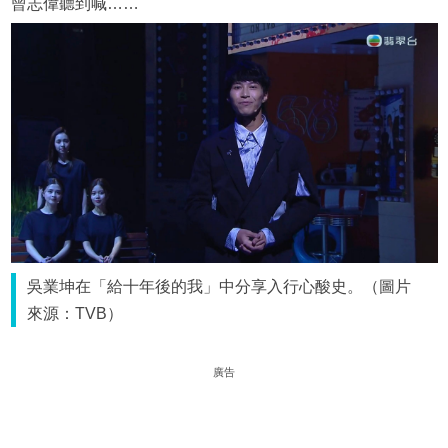
曾志偉聽到喊……
吳業坤在「給十年後的我」中分享入行心酸史。（圖片
來源：TVB）
廣告