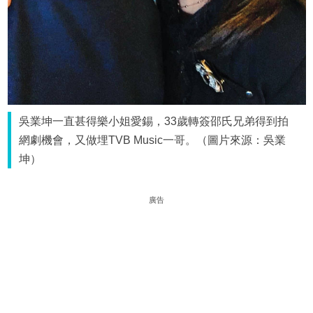
吳業坤一直甚得樂小姐愛錫，33歲轉簽邵氏兄弟得到拍
網劇機會，又做埋TVB Music一哥。（圖片來源：吳業
坤）
廣告