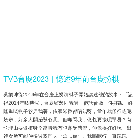
TVB台慶2023｜憶述9年前台慶扮棋
吳業坤從2014年在台慶上扮演棋子開始講述他的故事：「記
得2014年嘅時候，台慶監製同我講，佢話會做一件好靚、好
隆重嘅棋子衫畀我著，依家睇番都唔錯呀，當年就係行咗呢
幾步，好多人開始關心我。佢哋問我，做乜要接呢單嘢？有
乜理由要做棋呀？當時我冇乜難受感覺，仲覺得好好玩，出
鏡次數可能仲多過獎門人（曾志偉）。我喺呢行一直玩玩