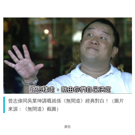
曾志偉同吳業坤講嘅就係《無間道》經典對白！（圖片
來源：《無間道》截圖）
廣告