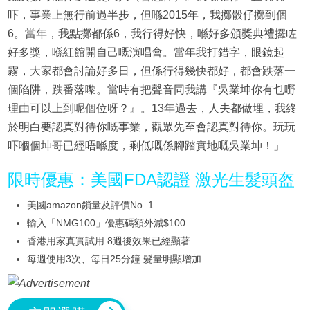
吓，事業上無行前過半步，但喺2015年，我擲骰仔擲到個
6。當年，我點擲都係6，我行得好快，喺好多頒獎典禮攞咗
好多獎，喺紅館開自己嘅演唱會。當年我打錯字，眼鏡起
霧，大家都會討論好多日，但係行得幾快都好，都會跌落一
個陷阱，跌番落嚟。當時有把聲音同我講『吳業坤你有乜嘢
理由可以上到呢個位呀？』。13年過去，人夫都做埋，我終
於明白要認真對待你嘅事業，觀眾先至會認真對待你。玩玩
吓嗰個坤哥已經唔喺度，剩低嘅係腳踏實地嘅吳業坤！」
限時優惠：美國FDA認證 激光生髮頭盔
美國amazon鎖量及評價No. 1
輸入「NMG100」優惠碼額外減$100
香港用家真實試用 8週後效果已經顯著
每週使用3次、每日25分鐘 髮量明顯增加