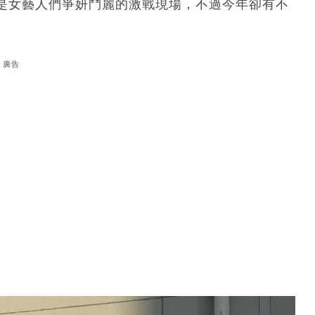
是女藝人們爭妍鬥麗的激戰現場，不過今年卻有不
廣告