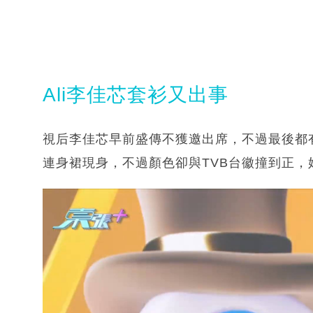
Ali李佳芯套衫又出事
視后李佳芯早前盛傳不獲邀出席，不過最後都有到場！
連身裙現身，不過顏色卻與TVB台徽撞到正，