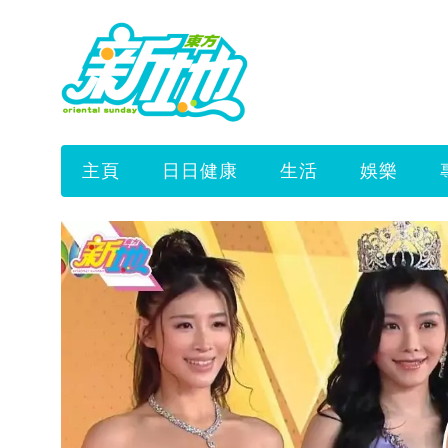
主頁
日日健康
生活
娛樂