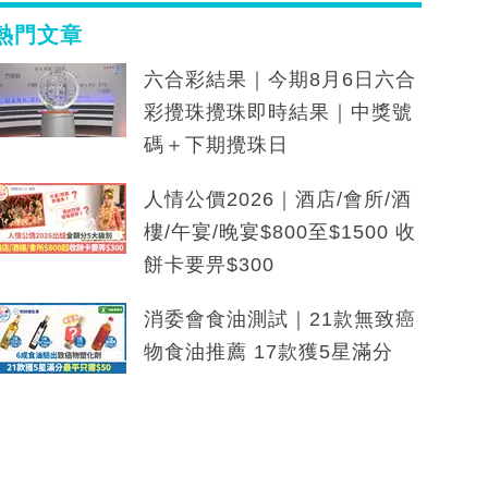
熱門文章
六合彩結果｜今期8月6日六合
彩攪珠攪珠即時結果｜中獎號
碼＋下期攪珠日
人情公價2026｜酒店/會所/酒
樓/午宴/晚宴$800至$1500 收
餅卡要畀$300
消委會食油測試｜21款無致癌
物食油推薦 17款獲5星滿分