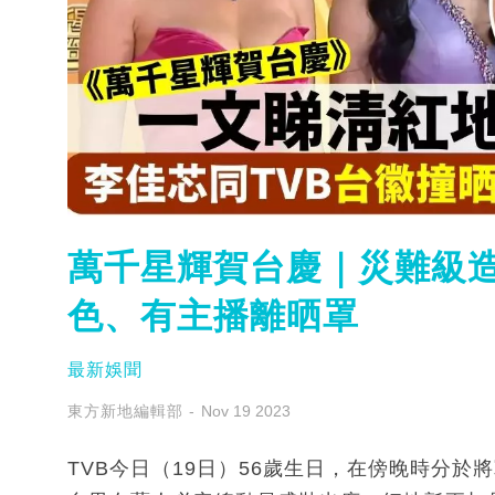
萬千星輝賀台慶｜災難級造
色、有主播離晒罩
最新娛聞
東方新地編輯部
Nov 19 2023
TVB今日（19日）56歲生日，在傍晚時分