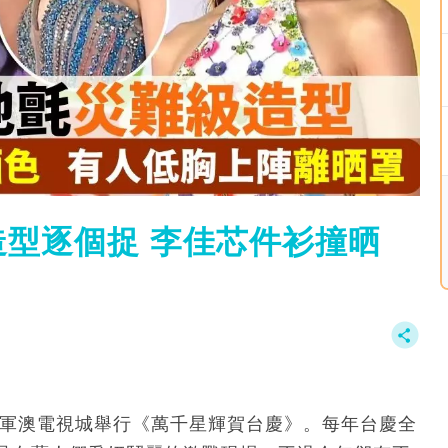
型逐個捉 李佳芯件衫撞晒
於將軍澳電視城舉行《萬千星輝賀台慶》。每年台慶全