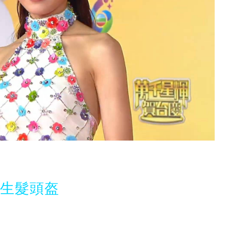
光生髮頭盔