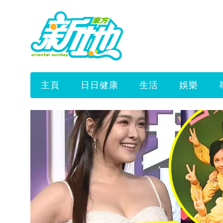
主頁
日日健康
生活
娛樂