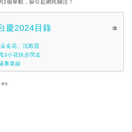
的1個舉動，卻引起網民關注！
慶2024目錄
四朵金花」沈殿霞
甩3小花快步閃走
狂騷事業線
廣告