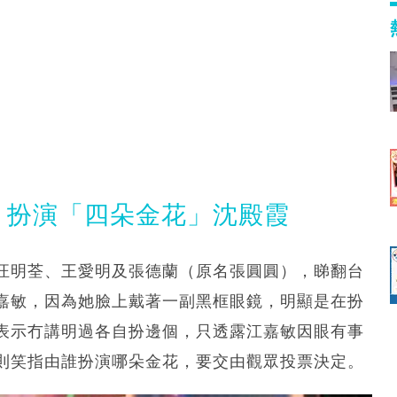
敏 扮演「四朵金花」沈殿霞
汪明荃、王愛明及張德蘭（原名張圓圓），睇翻台
嘉敏，因為她臉上戴著一副黑框眼鏡，明顯是在扮
表示冇講明過各自扮邊個，只透露江嘉敏因眼有事
則笑指由誰扮演哪朵金花，要交由觀眾投票決定。