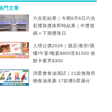
熱門文章
六合彩結果｜今期8月6日六合
彩攪珠攪珠即時結果｜中獎號
碼＋下期攪珠日
人情公價2026｜酒店/會所/酒
樓/午宴/晚宴$800至$1500 收
餅卡要畀$300
消委會食油測試｜21款無致癌
物食油推薦 17款獲5星滿分