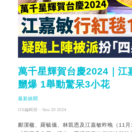
萬千星輝賀台慶2024｜
嬲爆 1舉動驚呆3小花
最新娛聞
OS編輯部
Nov 20 2024
鄺潔楹、羅毓儀、林凱恩及江嘉敏昨晚（11月1