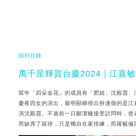
回到目錄
萬千星輝賀台慶2024｜江嘉
當年「四朵金花」的成員有「肥姐」沈殿霞、
慶夜四女的演出，最明顯睇得出扮邊個的是江
演沈殿霞。不過前一日鄺潔楹接受訪問時，曾
而缺席了綵排，只是獨自在家排練，而羅毓儀