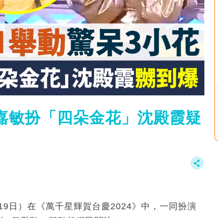
江嘉敏扮「四朵金花」沈殿霞疑
9日）在《萬千星輝賀台慶2024》中，一同扮演