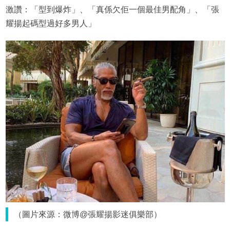
激讚：「型到爆炸」、「真係欠佢一個最佳男配角」、「張
耀揚起碼型過好多男人」
（圖片來源：微博@張耀揚影迷俱樂部）