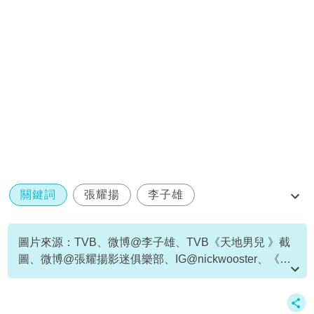
關鍵詞
張耀揚
李子雄
萬千星輝頒獎典禮2024
圖片來源：TVB、微博@李子雄、TVB《天地男兒 》截
圖、微博@張耀揚影迷俱樂部、IG@nickwooster、《古
惑仔》劇照、小紅書截圖
資料或影片來源：
原文刊於新假期