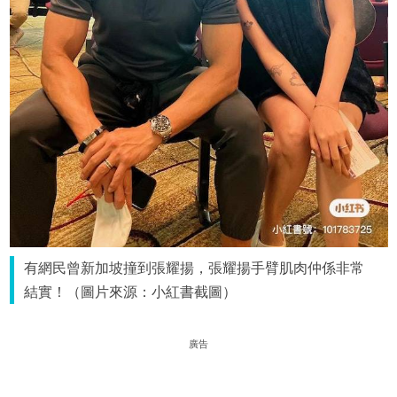
有網民曾新加坡撞到張耀揚，張耀揚手臂肌肉仲係非常
結實！（圖片來源：小紅書截圖）
廣告