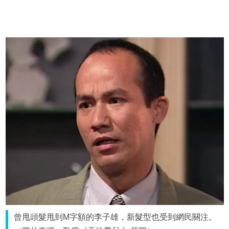
曾甩頭髮甩到M字額的李子雄，新髮型也受到網民關注。