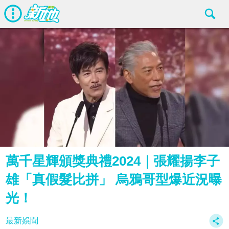
萬千星輝頒獎典禮2024｜張耀揚李子
雄「真假髮比拼」 烏鴉哥型爆近況曝
光！
最新娛聞