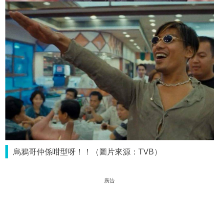
烏鴉哥仲係咁型呀！！（圖片來源：TVB）
廣告