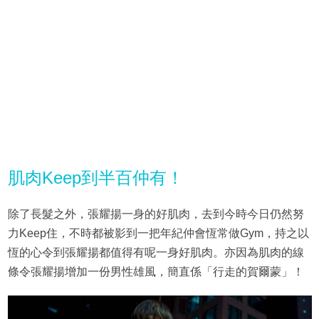
肌肉Keep到半百仲有！
除了長髮之外，張耀揚一身的好肌肉，去到今時今日仍然努
力Keep住，不時都被影到一把年紀仲會恆常做Gym，持之以
恆的心令到張耀揚都值得有呢一身好肌肉。亦因為肌肉的線
條令張耀揚增加一份男性雄風，簡直係「行走的賀爾蒙」！