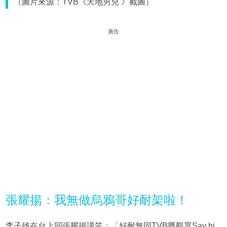
（圖片來源：TVB《天地男兒 》截圖）
廣告
張耀揚：我無做烏鴉哥好耐架啦！
李子雄在台上同張耀揚講笑：「好耐無同TVB嘅觀眾Say hi