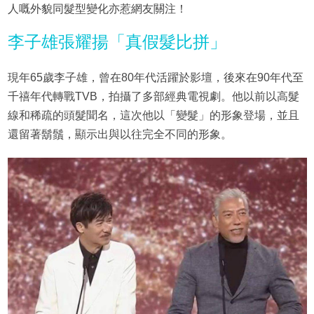
人嘅外貌同髮型變化亦惹網友關注！
李子雄張耀揚「真假髮比拼」
現年65歲李子雄，曾在80年代活躍於影壇，後來在90年代至
千禧年代轉戰TVB，拍攝了多部經典電視劇。他以前以高髮
線和稀疏的頭髮聞名，這次他以「變髮」的形象登場，並且
還留著鬍鬚，顯示出與以往完全不同的形象。