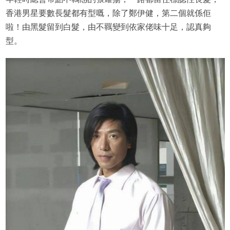
香港男星要數長髮都有型嘅，除了鄭伊健，第二個就係佢
啦！由黑髮留到白髮，由不羈變到依家佬味十足，認真夠
型。