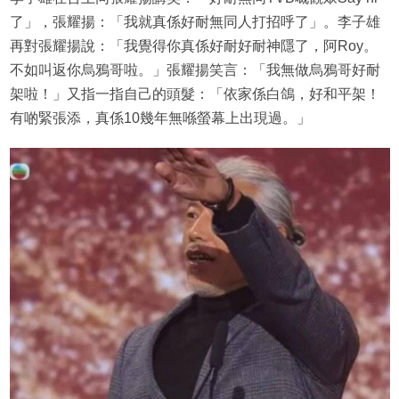
了」，張耀揚：「我就真係好耐無同人打招呼了」。李子雄
再對張耀揚說：「我覺得你真係好耐好耐神隱了，阿Roy。
不如叫返你烏鴉哥啦。」張耀揚笑言：「我無做烏鴉哥好耐
架啦！」又指一指自己的頭髮：「依家係白鴿，好和平架！
有啲緊張添，真係10幾年無喺螢幕上出現過。」