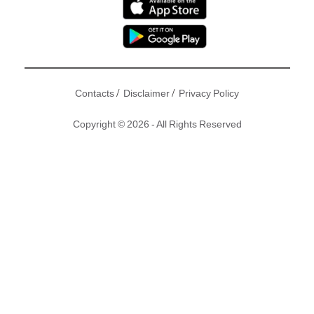
/
/
Contacts
Disclaimer
Privacy Policy
Copyright © 2026 - All Rights Reserved
日本前
AV女優
蒼井空
去年年初結婚，婚後努力造人卻發現卵子
發育不良，但最終都成功懷有雙胞胎。近日，就有網民發現，
蒼井空早年推出的AV作品已全數下架，看來蒼井空想放下從前
的包袱，給孩子一個美好的生活環境。
撰文：Kammy (原文刊於：SundayKiss) ｜圖片來源：
Instagram、微博、Blog、網絡圖片