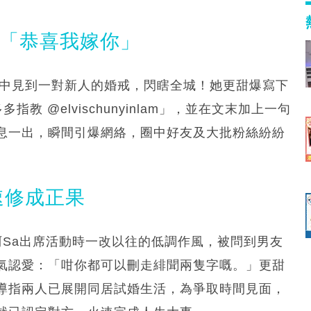
照「恭喜我嫁你」
相中見到一對新人的婚戒，閃瞎全城！她更甜爆寫下
教 @elvischunyinlam」，並在文末加上一句
息一出，瞬間引爆網絡，圈中好友及大批粉絲紛紛
速修成正果
阿Sa出席活動時一改以往的低調作風，被問到男友
她霸氣認愛：「咁你都可以刪走緋聞兩隻字嘅。」更甜
導指兩人已展開同居試婚生活，為爭取時間見面，