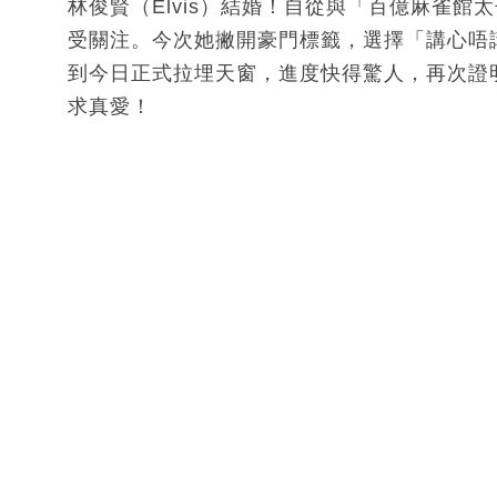
林俊賢（Elvis）結婚！自從與「百億麻雀館
受關注。今次她撇開豪門標籤，選擇「講心唔
到今日正式拉埋天窗，進度快得驚人，再次證
求真愛！