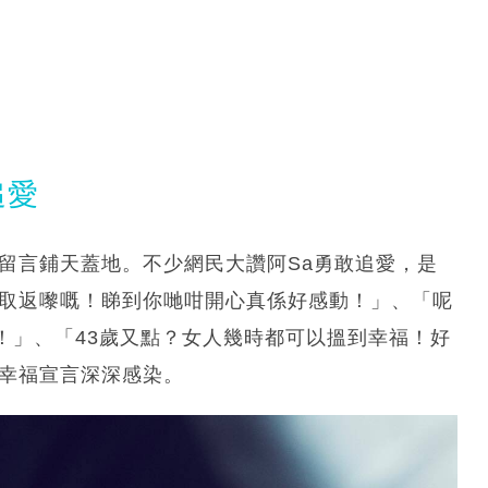
追愛
留言鋪天蓋地。不少網民大讚阿Sa勇敢追愛，是
爭取返嚟嘅！睇到你哋咁開心真係好感動！」、「呢
！」、「43歲又點？女人幾時都可以搵到幸福！好
的幸福宣言深深感染。