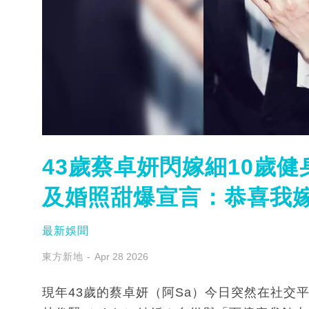
43歲蔡卓妍閃嫁細10歲
及婚照甜爆宣言：恭喜我
最新娛聞
東方新地
Apr 28 2026
現年43歲的蔡卓妍（阿Sa）今日突然在社交