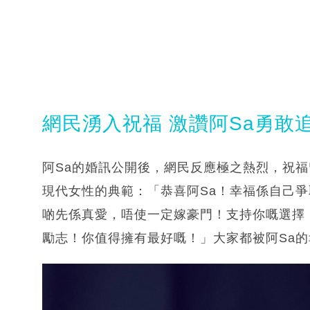
網民湧入祝福 激讚阿Sa勇敢
阿Sa的婚訊公開後，網民反應極之熱烈，祝福
現代女性的典範：「恭喜阿Sa！幸福係自己
啲先係真愛，唔使一定嫁豪門！支持你嘅選擇
勵志！你值得擁有最好嘅！」大家都被阿Sa