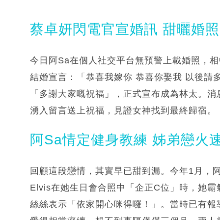
蔡卓妍閃電官宣婚訊 甜曬婚
今日阿Sa在個人社交平台無預警上載婚照，
結婚宣言：「恭喜我嫁你 恭喜你娶我 以後請多多指
「多謝大家嘅祝福」，正式宣布成為林太。消
湧入留言送上祝福，見證女神找到最終歸宿。
阿Sa情定健身教練 姊弟戀火
回顧這段戀情，其實早已甜到漏。今年1月，
Elvis在她生日會合照中「企正C位」時，
絲絲表示「依家開心咪得囉！」。當時已有報