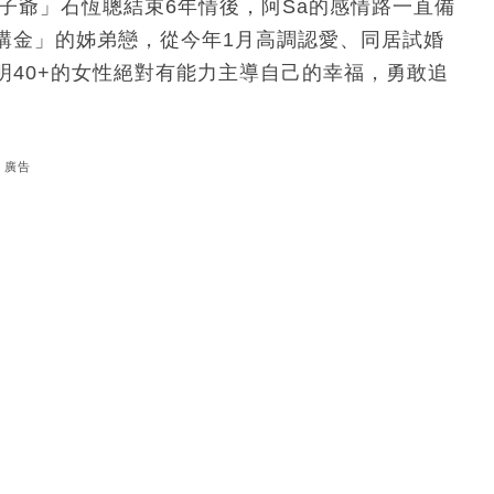
太子爺」石恆聰結束6年情後，阿Sa的感情路一直備
講金」的姊弟戀，從今年1月高調認愛、同居試婚
明40+的女性絕對有能力主導自己的幸福，勇敢追
廣告