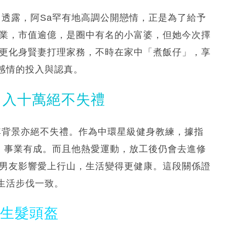
友曾透露，阿Sa罕有地高調公開戀情，正是為了給予
物業，市值逾億，是圈中有名的小富婆，但她今次擇
a更化身賢妻打理家務，不時在家中「煮飯仔」，享
感情的投入與認真。
 月入十萬絕不失禮
但其背景亦絕不失禮。作為中環星級健身教練，據指
萬元，事業有成。而且他熱愛運動，放工後仍會去進修
受男友影響愛上行山，生活變得更健康。這段關係證
生活步伐一致。
光生髮頭盔