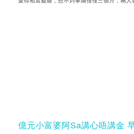
愛得相當癡纏，想不到事隔僅僅三個月，兩人
億元小富婆阿Sa講心唔講金 