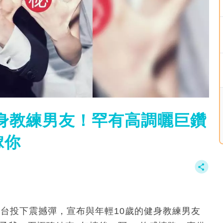
健身教練男友！罕有高調曬巨鑽
嫁你
平台投下震撼彈，宣布與年輕10歲的健身教練男友