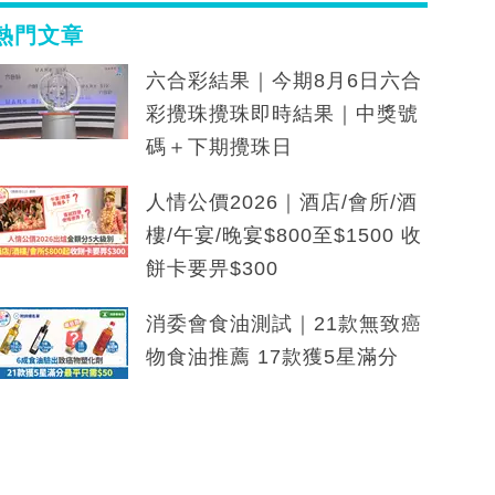
熱門文章
六合彩結果｜今期8月6日六合
彩攪珠攪珠即時結果｜中獎號
碼＋下期攪珠日
人情公價2026｜酒店/會所/酒
樓/午宴/晚宴$800至$1500 收
餅卡要畀$300
消委會食油測試｜21款無致癌
物食油推薦 17款獲5星滿分