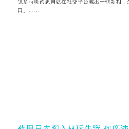
隱多時嘅蔡思貝就在社交平台曬出一輯新相，
口」……
蔡思貝赤腳入林玩失蹤 何廣