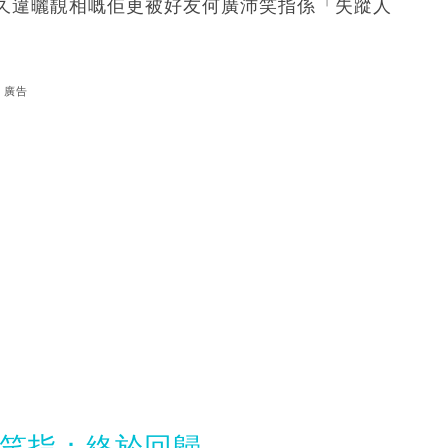
久違曬靚相嘅佢更被好友何廣沛笑指係「失蹤人
廣告
沛笑指：終於回歸