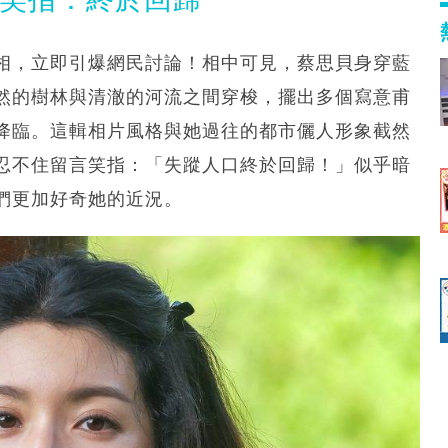
相，立即引爆網民討論！相中可見，蔡思貝身穿藍
然的樹林與清澈的河流之間穿梭，擺出多個寫意甫
降臨。這輯相片風格與她過往的都市儷人形象截然
忍不住留言笑指：「失蹤人口終於回歸！」似乎暗
們更加好奇她的近況。