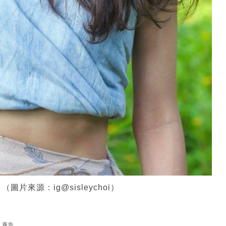
來源：ig@sisleychoi）
廣告