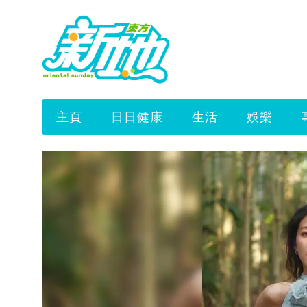
主頁
日日健康
生活
娛樂