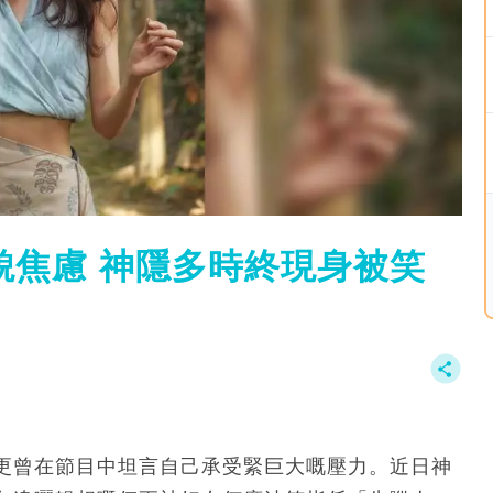
貌焦慮 神隱多時終現身被笑
減，更曾在節目中坦言自己承受緊巨大嘅壓力。近日神