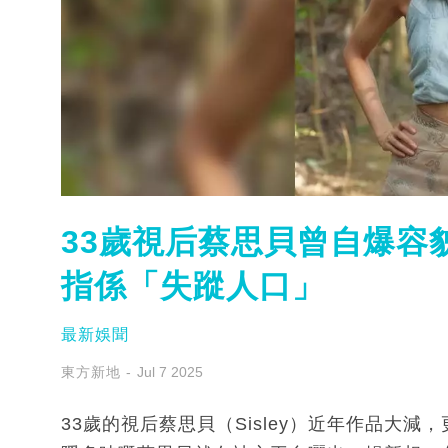
33歲視后蔡思貝曾自爆容
指係「失蹤人口」
最新娛聞
東方新地
Jul 7 2025
33歲的視后蔡思貝（Sisley）近年作品大