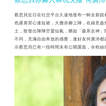
蔡思貝近日在社交平台久違地發布一輯全新靚
色露肩背心連短裙，大膽赤腳上陣，在綠意盎
士，散發出陣陣空靈仙氣，猶如「森系女神」
不同，充滿自由奔放的感覺，連好友何廣沛都
示蔡思貝已有一段時間未有公開露面，令粉絲