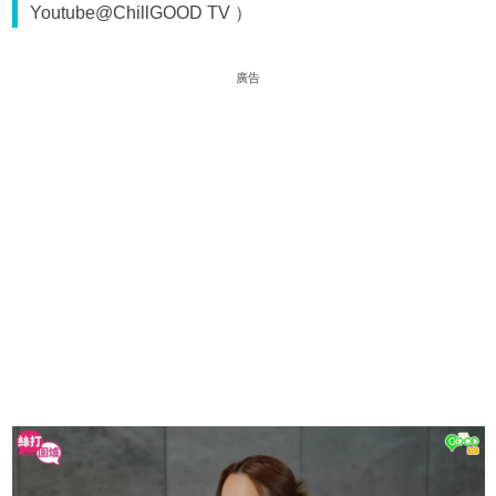
Youtube@ChillGOOD TV ）
廣告