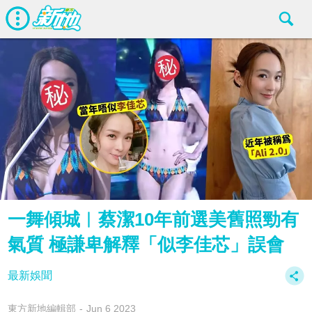
一舞傾城︱蔡潔10年前選美舊照勁有
氣質 極謙卑解釋「似李佳芯」誤會
最新娛聞
東方新地編輯部
Jun 6 2023