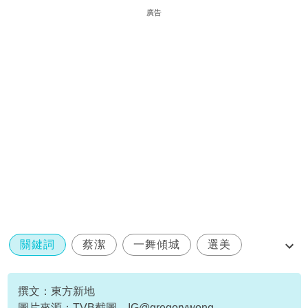
廣告
關鍵詞
蔡潔
一舞傾城
選美
王宗堯
撰文：東方新地
圖片來源：TVB截圖、IG@gregorywong、