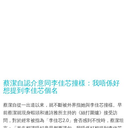
蔡潔自認介意同李佳芯撞樣：我唔係好
想提到李佳芯個名
蔡潔自從一出道以來，就不斷被外界指她與李佳芯撞樣。早
前蔡潔就現身蝦頭和連詩雅所主持的《絲打圍爐》接受訪
問，對於經常被指為「李佳芯2.0」會否感到不悅時，蔡潔坦