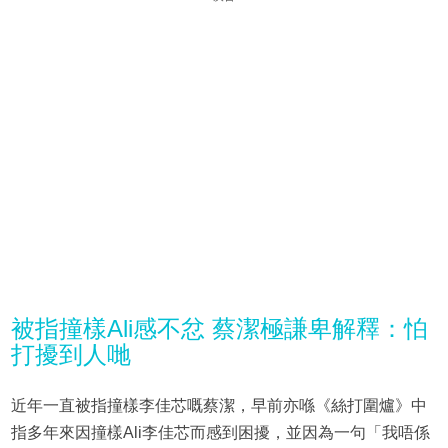
被指撞樣Ali感不忿 蔡潔極謙卑解釋：怕
打擾到人哋
近年一直被指撞樣李佳芯嘅蔡潔，早前亦喺《絲打圍爐》中
指多年來因撞樣Ali李佳芯而感到困擾，並因為一句「我唔係