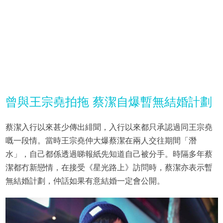
曾與王宗堯拍拖 蔡潔自爆暫無結婚計劃
蔡潔入行以來甚少傳出緋聞，入行以來都只承認過同王宗堯
嘅一段情。當時王宗堯仲大爆蔡潔在兩人交往期間「潛
水」，自己都係透過睇報紙先知道自己被分手。時隔多年蔡
潔都冇新戀情，在接受《星光路上》訪問時，蔡潔亦表示暫
無結婚計劃，仲話如果有意結婚一定會公開。