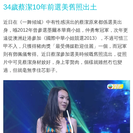
34歲蔡潔10年前選美舊照出土
近日在《一舞傾城》中有性感演出的蔡潔原來都係選美出
身，喺2012年曾參選墨爾本華裔小姐，仲勇奪冠軍，次年更
遠從澳洲赴港參加《國際中華小姐競選2013》，不過可惜三
甲不入，只獲得豬肉獎「最受傳媒歡迎佳麗」一個，而冠軍
則有鄧佩儀奪得。近日蔡潔參加選美時候嘅舊照流出，從照
片中可見蔡潔身材姣好，身上零贅肉，個樣就雖然冇乜變
過，但就毫無李佳芯影子。