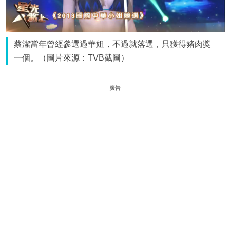
蔡潔當年曾經參選過華姐，不過就落選，只獲得豬肉獎
一個。（圖片來源：TVB截圖）
廣告