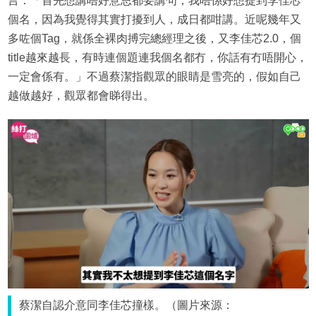
言：「首先想講唔好意思都要講句，我唔係好想提到李佳芯
個名，因為我覺得其實打擾到人，成日都咁講。近呢幾年又
多咗個Tag，就係全裸肉搏完總經理之後，又李佳芯2.0，個
title越來越長，有時連個題連我個名都冇，你話有冇唔開心，
一定會係有。」不過蔡潔指觀眾的眼睛是雪亮的，假如自己
越做越好，觀眾都會睇得出。
蔡潔自認介意同李佳芯撞樣。（圖片來源：