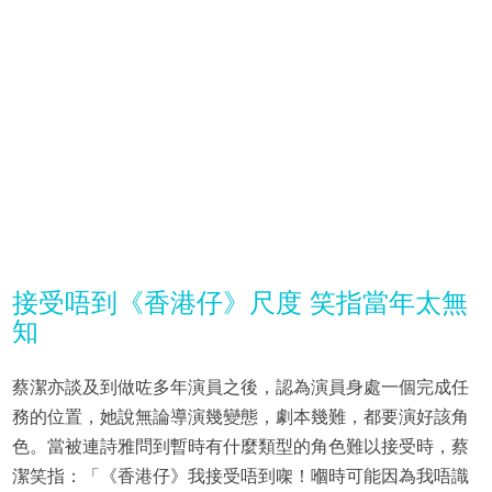
接受唔到《香港仔》尺度 笑指當年太無
知
蔡潔亦談及到做咗多年演員之後，認為演員身處一個完成任
務的位置，她說無論導演幾變態，劇本幾難，都要演好該角
色。當被連詩雅問到暫時有什麼類型的角色難以接受時，蔡
潔笑指：「《香港仔》我接受唔到㗎！嗰時可能因為我唔識