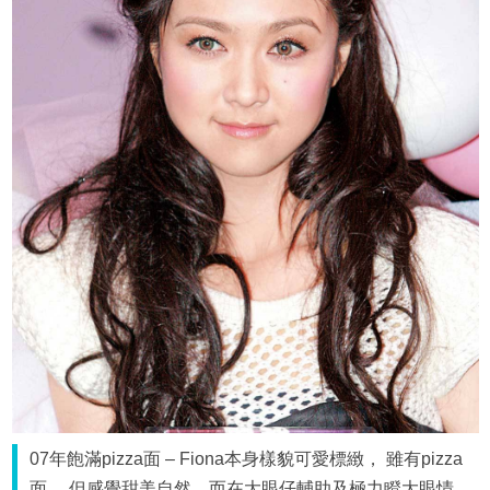
07年飽滿pizza面 – Fiona本身樣貌可愛標緻， 雖有pizza
面， 但感覺甜美自然。而在大眼仔輔助及極力瞪大眼情