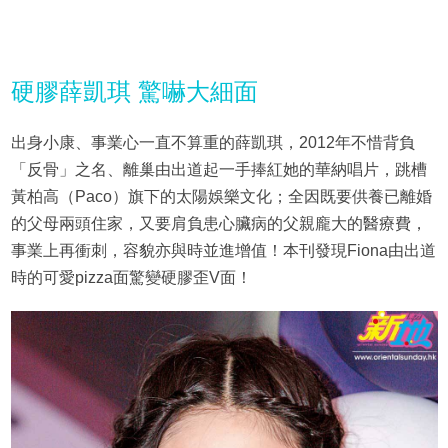
硬膠薛凱琪 驚嚇大細面
出身小康、事業心一直不算重的薛凱琪，2012年不惜背負
「反骨」之名、離巢由出道起一手捧紅她的華納唱片，跳槽
黃柏高（Paco）旗下的太陽娛樂文化；全因既要供養已離婚
的父母兩頭住家，又要肩負患心臟病的父親龐大的醫療費，
事業上再衝刺，容貌亦與時並進增值！本刊發現Fiona由出道
時的可愛pizza面驚變硬膠歪V面！