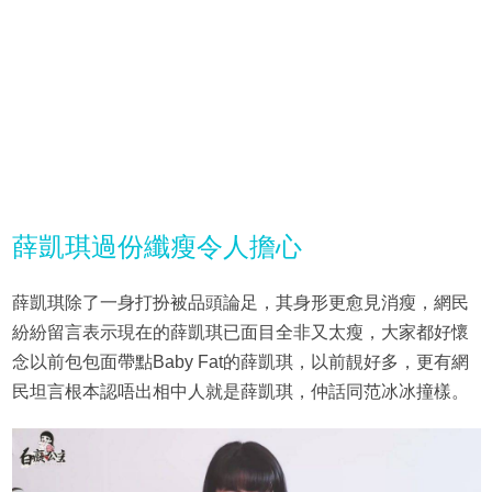
薛凱琪過份纖瘦令人擔心
薛凱琪除了一身打扮被品頭論足，其身形更愈見消瘦，網民
紛紛留言表示現在的薛凱琪已面目全非又太瘦，大家都好懷
念以前包包面帶點Baby Fat的薛凱琪，以前靚好多，更有網
民坦言根本認唔出相中人就是薛凱琪，仲話同范冰冰撞樣。