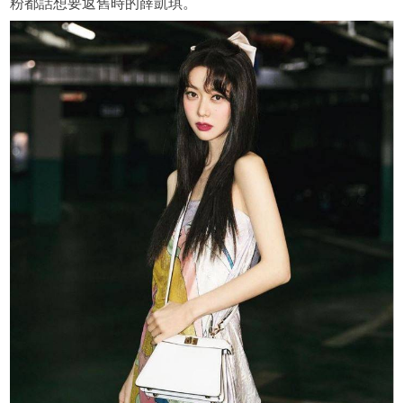
粉都話想要返舊時的薛凱琪。