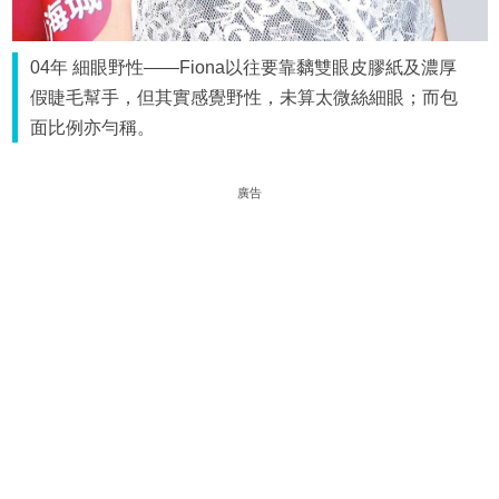
04年 細眼野性——Fiona以往要靠黐雙眼皮膠紙及濃厚
假睫毛幫手，但其實感覺野性，未算太微絲細眼；而包
面比例亦勻稱。
廣告