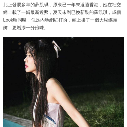
北上發展多年的薛凱琪，原來已一年未返過香港，她在社交
網上載了一輯最新近照，夏天未到已換新裝的薛凱琪，成個
Look唔同晒，似足內地網紅打扮，頭上掛了一個大蝴蝶頭
飾，更增添一分娘味。