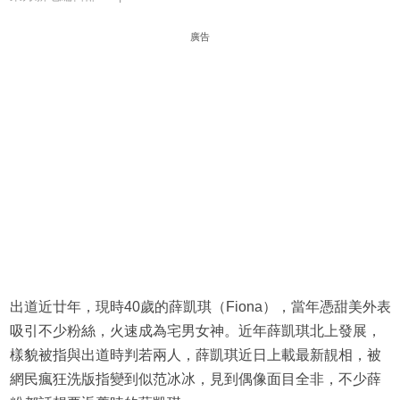
廣告
出道近廿年，現時40歲的薛凱琪（Fiona），當年憑甜美外表
吸引不少粉絲，火速成為宅男女神。近年薛凱琪北上發展，
樣貌被指與出道時判若兩人，薛凱琪近日上載最新靚相，被
網民瘋狂洗版指變到似范冰冰，見到偶像面目全非，不少薛