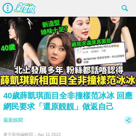
40歲薛凱琪面目全非撞樣范冰冰 回應
網民要求「還原靚靚」做返自己
最新娛聞
東方新地編輯部
Apr 11 2022