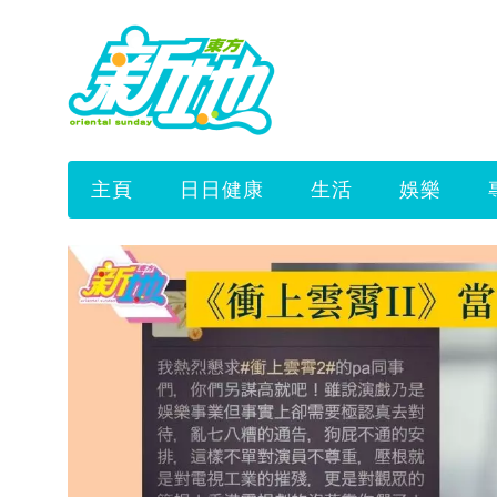
主頁
日日健康
生活
娛樂