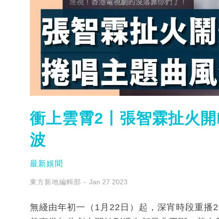
衝上雲霄2丨張智霖扯火開P
波
最新娛聞
東方新地編輯部
Jan 27 2023
無綫由年初一（1月22日）起，深宵時段重播2