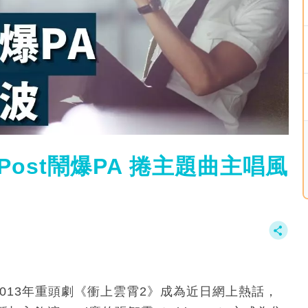
ost鬧爆PA 捲主題曲主唱風
013年重頭劇《衝上雲霄2》成為近日網上熱話，