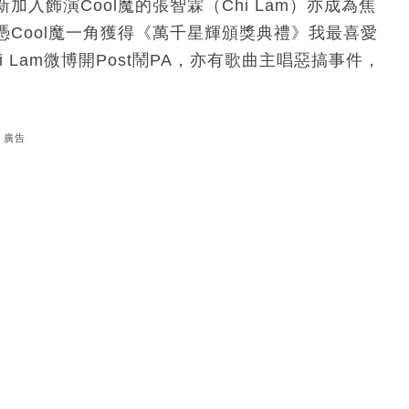
入飾演Cool魔的張智霖（Chi Lam）亦成為焦
Cool魔一角獲得《萬千星輝頒獎典禮》我最喜愛
Lam微博開Post鬧PA，亦有歌曲主唱惡搞事件，
廣告