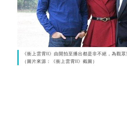
《衝上雲霄II》由開拍至播出都是非不絕，為觀
（圖片來源：《衝上雲霄II》截圖）