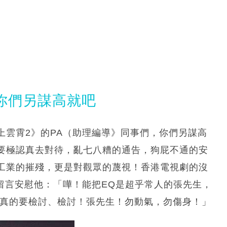
你們另謀高就吧
《衝上雲霄2》的PA（助理編導》同事們，你們另謀高
要極認真去對待，亂七八糟的通告，狗屁不通的安
工業的摧殘，更是對觀眾的蔑視！香港電視劇的沒
就留言安慰他：「嘩！能把EQ是超乎常人的張先生，
們真的要檢討、檢討！張先生！勿動氣，勿傷身！」