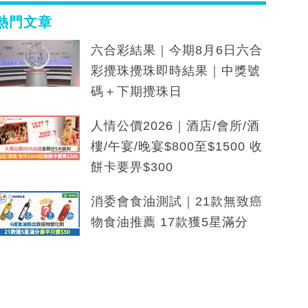
熱門文章
六合彩結果｜今期8月6日六合
彩攪珠攪珠即時結果｜中獎號
碼＋下期攪珠日
人情公價2026｜酒店/會所/酒
樓/午宴/晚宴$800至$1500 收
餅卡要畀$300
消委會食油測試｜21款無致癌
物食油推薦 17款獲5星滿分