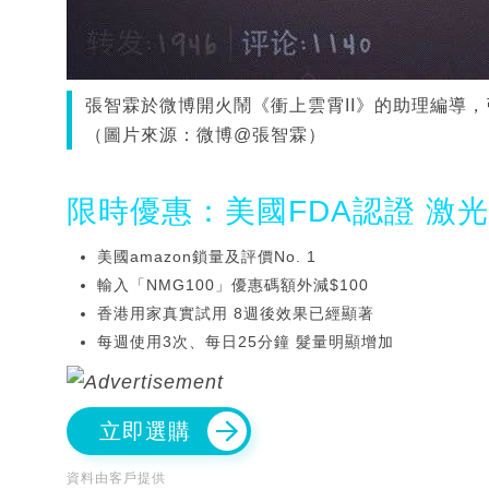
張智霖於微博開火鬧《衝上雲霄II》的助理編導
（圖片來源：微博@張智霖）
限時優惠：美國FDA認證 激
美國amazon鎖量及評價No. 1
輸入「NMG100」優惠碼額外減$100
香港用家真實試用 8週後效果已經顯著
每週使用3次、每日25分鐘 髮量明顯增加
立即選購
資料由客戶提供