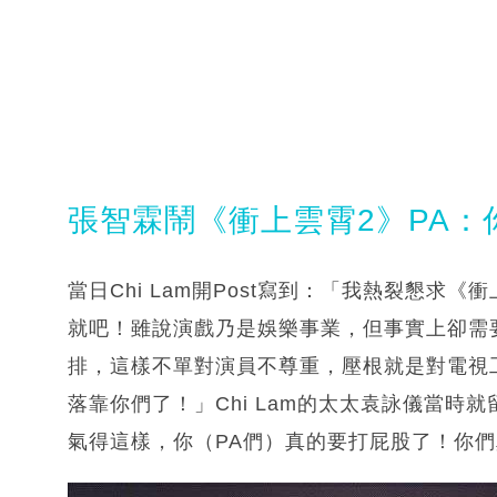
張智霖鬧《衝上雲霄2》PA：
當日Chi Lam開Post寫到：「我熱裂懇求
就吧！雖說演戲乃是娛樂事業，但事實上卻需
排，這樣不單對演員不尊重，壓根就是對電視
落靠你們了！」Chi Lam的太太袁詠儀當時
氣得這樣，你（PA們）真的要打屁股了！你