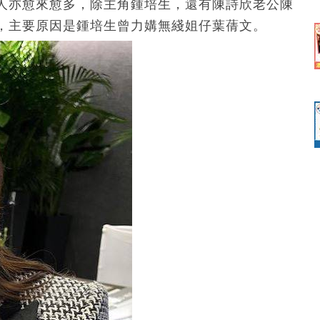
人亦愈來愈多，除主角鍾培生，還有陳詩欣老公陳
，主要原因是鍾培生曾力媾無綫姐仔葉蒨文。