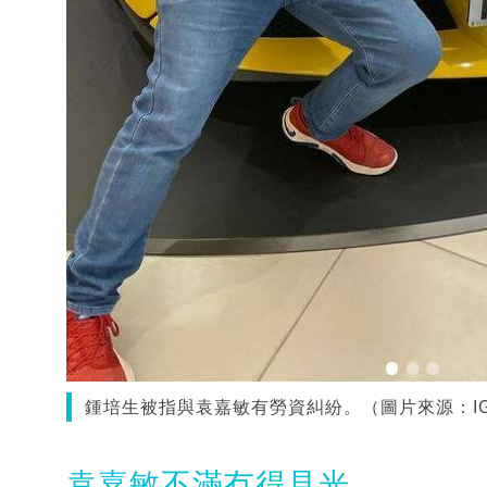
鍾培生被指與袁嘉敏有勞資糾紛。（圖片來源：IG@k
袁嘉敏不滿冇得見光