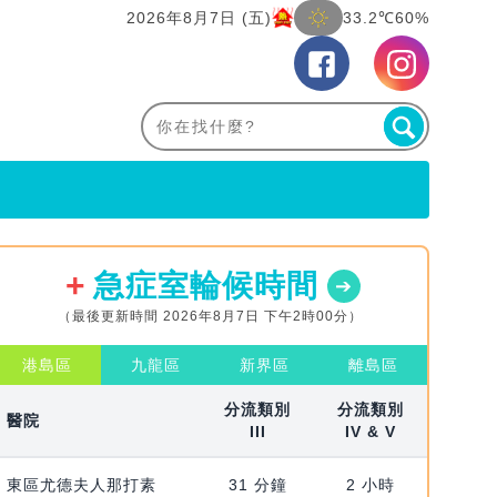
2026年8月7日 (五)
33.2℃
60%
急症室輪候時間
（最後更新時間 2026年8月7日 下午2時00分）
港島區
九龍區
新界區
離島區
分流類別
分流類別
醫院
III
IV & V
東區尤德夫人那打素
31 分鐘
2 小時