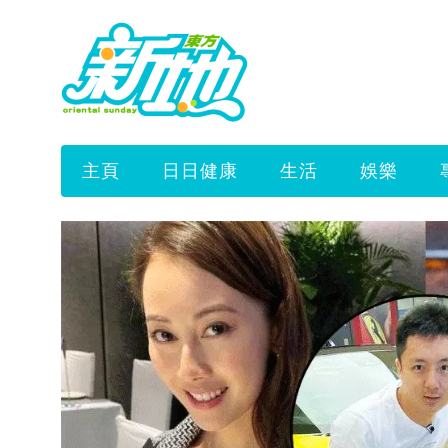
主頁
日日健康
生活
娛樂