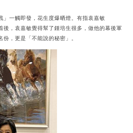
戰」一觸即發，花生度爆晒燈。有指袁嘉敏
撻着後，袁嘉敏覺得幫了鍾培生很多，做他的幕後軍
名份，更是「不能說的秘密」。