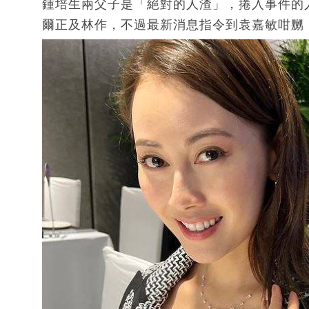
鍾培生兩父子是「絕對的人渣」，捲入事件的
爾正及林作，不過最新消息指令到袁嘉敏咁嬲