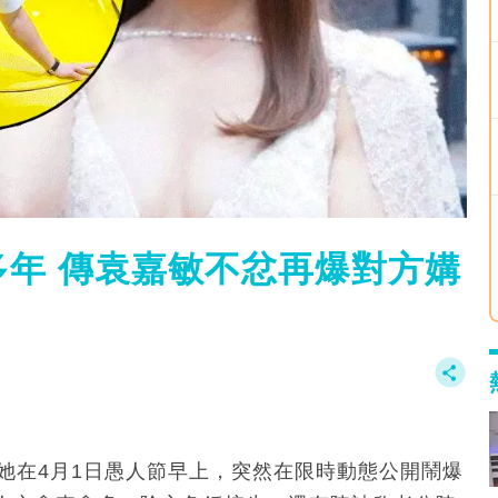
年 傳袁嘉敏不忿再爆對方媾
她在4月1日愚人節早上，突然在限時動態公開鬧爆