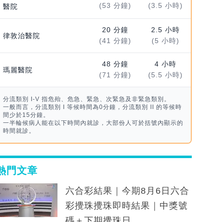
(53 分鐘)
(3.5 小時)
醫院
20 分鐘
2.5 小時
律敦治醫院
(41 分鐘)
(5 小時)
48 分鐘
4 小時
瑪麗醫院
(71 分鐘)
(5.5 小時)
分流類別 I-V 指危殆、危急、緊急、次緊急及非緊急類別。
一般而言，分流類別 I 等候時間為0分鐘，分流類別 II 的等候時
間少於15分鐘。
一半輪候病人能在以下時間內就診，大部份人可於括號內顯示的
時間就診。
熱門文章
六合彩結果｜今期8月6日六合
彩攪珠攪珠即時結果｜中獎號
碼＋下期攪珠日