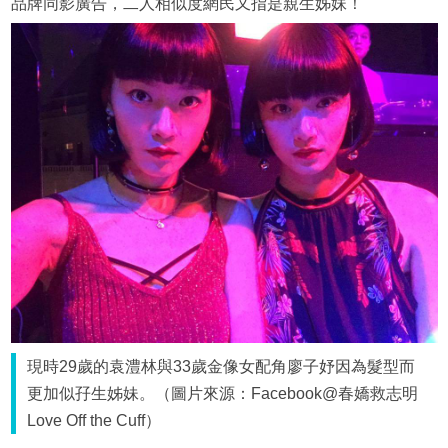
品牌同影廣告，二人相似度網民又指是親生姊妹！
現時29歲的袁澧林與33歲金像女配角廖子妤因為髮型而
更加似孖生姊妹。（圖片來源：Facebook@春嬌救志明
Love Off the Cuff）