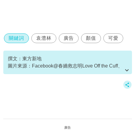
關鍵詞
袁澧林
廣告
顏值
可愛
撰文：東方新地
圖片來源：Facebook@春嬌救志明Love Off the Cuff、
Facebook@袁澧林、
Facebook@HelenaRubinsteinHK、IG@fiyung
廣告