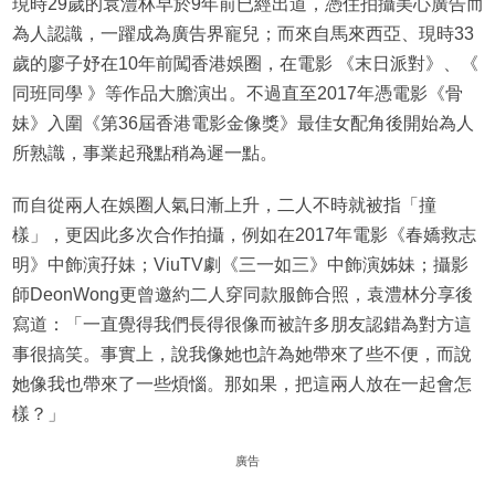
現時29歲的袁澧林早於9年前已經出道，憑住拍攝美心廣告而
為人認識，一躍成為廣告界寵兒；而來自馬來西亞、現時33
歲的廖子妤在10年前闖香港娛圈，在電影 《末日派對》、《
同班同學 》等作品大膽演出。不過直至2017年憑電影《骨
妹》入圍《第36屆香港電影金像獎》最佳女配角後開始為人
所熟識，事業起飛點稍為遲一點。
而自從兩人在娛圈人氣日漸上升，二人不時就被指「撞
樣」，更因此多次合作拍攝，例如在2017年電影《春嬌救志
明》中飾演孖妹；ViuTV劇《三一如三》中飾演姊妹；攝影
師DeonWong更曾邀約二人穿同款服飾合照，袁澧林分享後
寫道：「一直覺得我們長得很像而被許多朋友認錯為對方這
事很搞笑。事實上，說我像她也許為她帶來了些不便，而說
她像我也帶來了一些煩惱。那如果，把這兩人放在一起會怎
樣？」
廣告