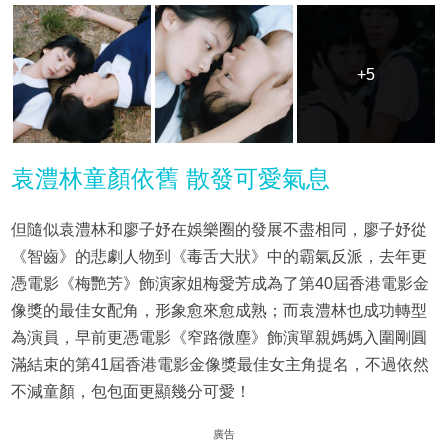
+5
+5
袁澧林童顏依舊 散發可愛氣息
但隨似袁澧林和廖子妤在娛樂圈的發展不盡相同，廖子妤從
《智齒》的悲劇人物到《毒舌大狀》中的霸氣反派，去年更
憑電影《梅艷芳》飾演家姐梅愛芳成為了第40屆香港電影金
像獎的最佳女配角，形象愈來愈成熟；而袁澧林也成功轉型
為演員，早前更憑電影《窄路微塵》飾演單親媽媽入圍剛圓
滿結束的第41屆香港電影金像獎最佳女主角提名，不過依然
不減童顏，包包面更顯幾分可愛！
廣告