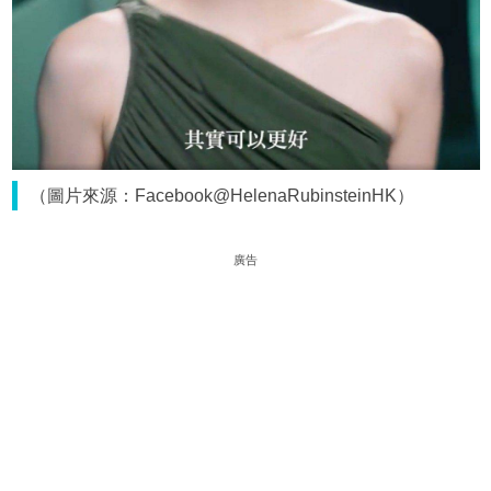
（圖片來源：Facebook@HelenaRubinsteinHK）
廣告