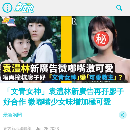
「文青女神」袁澧林新廣告再孖廖子
妤合作 微嘟嘴少女味增加極可愛
最新娛聞
東方新地編輯部
Jun 25 2023