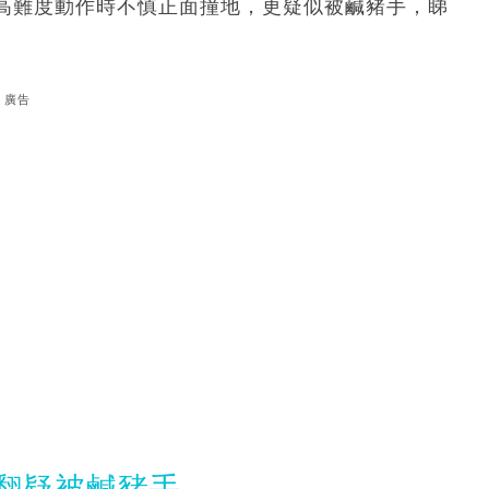
高難度動作時不慎正面撞地，更疑似被鹹豬手，睇
廣告
後空翻疑被鹹豬手