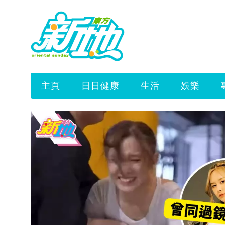
主頁
日日健康
生活
娛樂