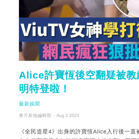
Alice許寶恆後空翻疑被
明特登啦！
最新娛聞
東方新地編輯部
Aug 2 2023
《全民造星4》出身的許寶恆Alice入行後一直被