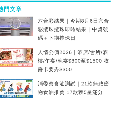
熱門文章
六合彩結果｜今期8月6日六合
彩攪珠攪珠即時結果｜中獎號
碼＋下期攪珠日
人情公價2026｜酒店/會所/酒
樓/午宴/晚宴$800至$1500 收
餅卡要畀$300
消委會食油測試｜21款無致癌
物食油推薦 17款獲5星滿分