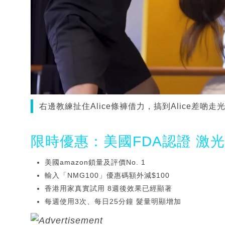
右邊教練扯住Alice條褲借力，搞到Alice差啲走光
限時優惠：美國FDA認證 激
美國amazon鎖量及評價No. 1
輸入「NMG100」優惠碼額外減$100
香港用家真實試用 8週後效果已經顯著
每週使用3次、每日25分鐘 髮量明顯增加