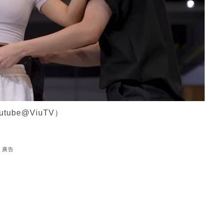
ube@ViuTV）
廣告