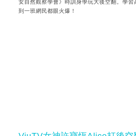
女自然觀察學會》時訓身學玩大後空翻。學習
到一班網民都眼火爆！
ViuTV女神許寶恆Alice打