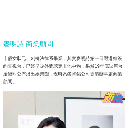
麥明詩 商業顧問
十優女狀元、劍橋法律系畢業，其實麥明詩第一日選港姐簽
約電視台，已經早被外間認定非池中物，果然19年底缺席台
慶後即公布淡出娛樂圈，現時為麥肯錫公司香港辦事處商業
顧問。