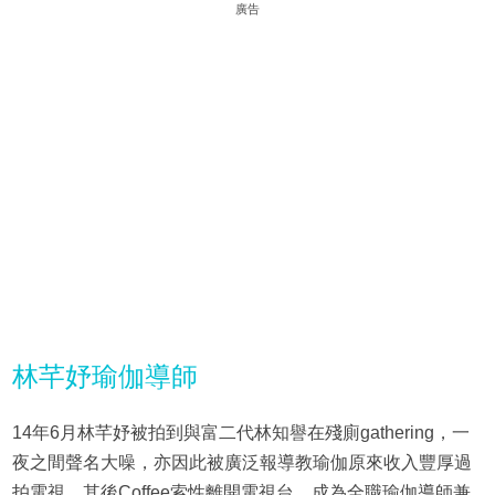
廣告
林芊妤瑜伽導師
14年6月林芊妤被拍到與富二代林知譽在殘廁gathering，一
夜之間聲名大噪，亦因此被廣泛報導教瑜伽原來收入豐厚過
拍電視。其後Coffee索性離開電視台，成為全職瑜伽導師兼