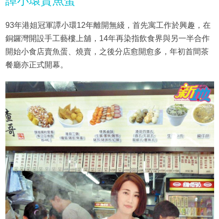
譚小環賣魚蛋
93年港姐冠軍譚小環12年離開無綫，首先寓工作於興趣，在
銅鑼灣開設手工藝樓上舖，14年再染指飲食界與另一半合作
開始小食店賣魚蛋、燒賣，之後分店愈開愈多，年初首間茶
餐廳亦正式開幕。