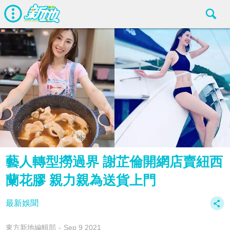
藝人轉型撈過界 謝芷倫開網店賣紐西
蘭花膠 親力親為送貨上門
最新娛聞
東方新地編輯部
Sep 9 2021