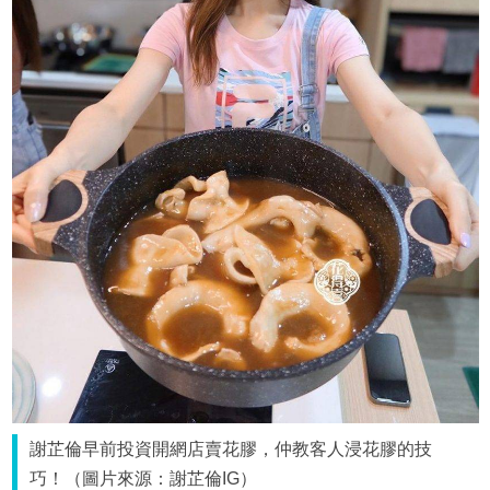
謝芷倫早前投資開網店賣花膠，仲教客人浸花膠的技
巧！（圖片來源：謝芷倫IG）