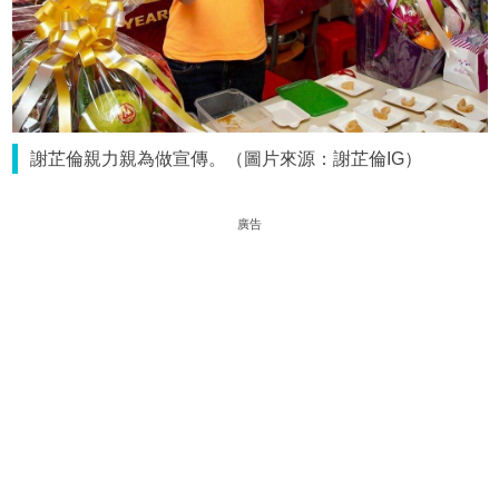
謝芷倫親力親為做宣傳。（圖片來源：謝芷倫IG）
廣告