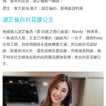
傳、接單到送貨，謝芷倫都一腳踢！
撰文：東方新地 圖片：謝芷倫IG、新傳媒資料庫
謝芷倫自封花膠公主
無綫藝人謝芷倫憑《愛‧回家之開心速遞》Mandy「林美香」
一角成功入屋，又是已停播的《姊妹淘》一分子，雖然Keep
住有工開，但疫情關係令搵銀機會大減，所以她亦另謀財
路，除幕前演出外，還投資網店賣花膠，升呢做老闆娘，她
不時在社交網為自家的紐西蘭花膠做宣傳，更自封是花膠公
主。