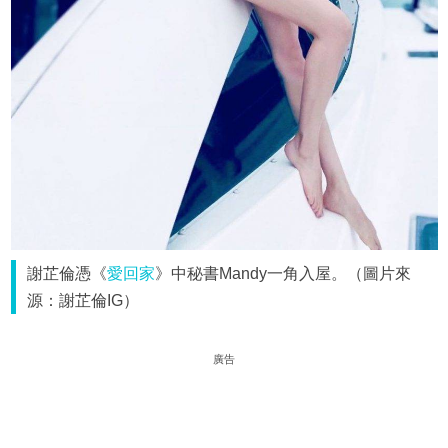
謝芷倫憑《
愛回家
》中秘書Mandy一角入屋。（圖片來
源：謝芷倫IG）
廣告