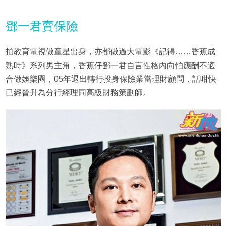
鄧一君賣保險
拍教育電視做童星出身，亦都做過大電影《記得……香蕉成
熟時》系列男主角，香蕉仔鄧一君自言性格內向怕應酬不適
合做娛樂圈，05年退出轉行投身保險業當理財顧問，話咁快
已經晉升為分行經理同高級財務策劃師。