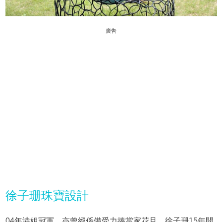
廣告
徐子珊珠寶設計
04年港姐冠軍、亦曾經係備受力捧當家花旦，徐子珊15年開