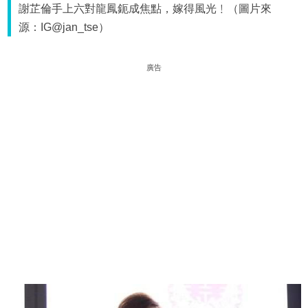
謝芷倫手上六對龍鳳鈪成焦點，嫁得風光﹗（圖片來
源：IG@jan_tse）
廣告