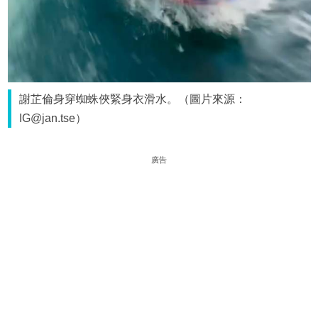
謝芷倫身穿蜘蛛俠緊身衣滑水。（圖片來源：
IG@jan.tse）
廣告