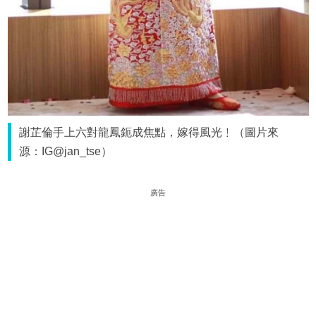
謝芷倫手上六對龍鳳鈪成焦點，嫁得風光﹗（圖片來
源：IG@jan_tse）
廣告