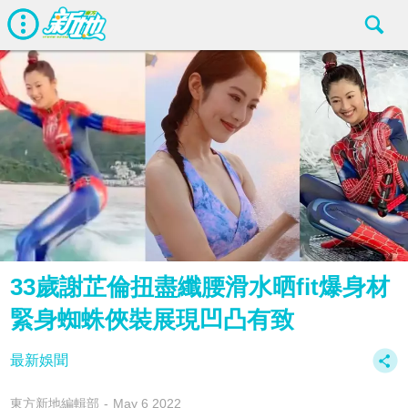
33歲謝芷倫扭盡纖腰滑水晒fit爆身材
緊身蜘蛛俠裝展現凹凸有致
最新娛聞
東方新地編輯部
May 6 2022