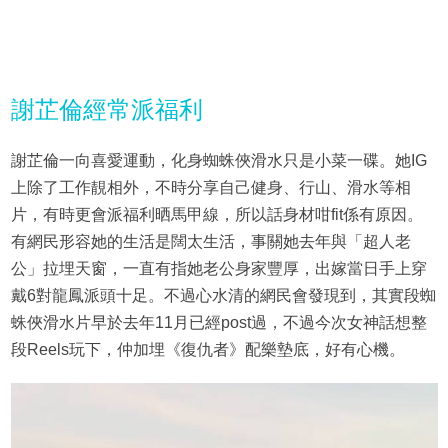
謝芷倫經常派福利
謝芷倫一向喜愛運動，化身蜘蛛俠滑水只是小菜一碟。她IG
上除了工作靚相外，不時分享自己健身、行山、滑水等相
片，有時更會派福利晒馬甲線，所以話身材咁fit係有原因。
有網民形容她的生活是闊太生活，事關她去年與「超人老
公」拉埋天窗，一直有指她老公身家豐厚，出嫁當日手上穿
戴6對龍鳳派頭十足。不過心水清的網民會發現到，其實段蜘
蛛俠滑水片早於去年11月已經post過，不過今次女神話想整
段Reels玩下，仲加埋《復仇者》配樂墊底，好有心機。