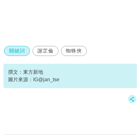
關鍵詞
謝芷倫
蜘蛛俠
撰文：東方新地
圖片來源：IG@jan_tse