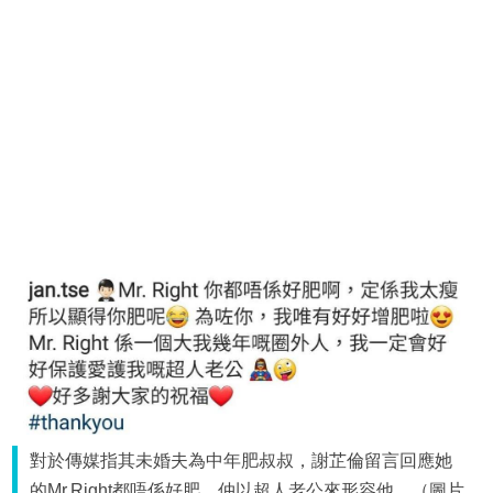
對於傳媒指其未婚夫為中年肥叔叔，謝芷倫留言回應她
的Mr.Right都唔係好肥，仲以超人老公來形容他。（圖片