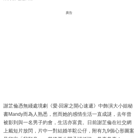
廣告
謝芷倫憑無綫處境劇《愛‧回家之開心速遞》中飾演大小姐秘
書Mandy而為人熟悉，然而她的感情生活一直成謎，去年曾
被影到與一名男子約會，生活亦富貴。日前謝芷倫在社交網
上戴短片放閃，片中一對結婚羊駝公仔，附有九9個心形圖案