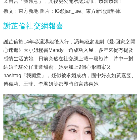
又留言「我願意」，其後更公開承認婚訊，恭喜恭喜！
撰文：東方新地 圖片：IG@jan_tse、東方新地資料庫
謝芷倫社交網報喜
謝芷倫於14年參選港姐後入行，憑無綫處境劇《愛‧回家之開
心速遞》大小姐秘書Mandy一角成功入屋，多年來從冇提及
感情生活的她，日前突然在社交網上載一段短片，片中一對
結婚羊駝公仔非常甜蜜，她更加上9個心形圖案又
hashtag「我願意」，疑似被求婚成功，圈中好友如黃嘉雯、
傅嘉莉、王菲、李君妍等都即時留言恭喜她。