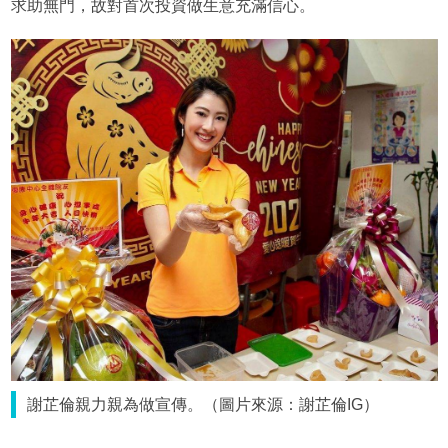
求助無門，故對首次投資做生意充滿信心。
謝芷倫親力親為做宣傳。（圖片來源：謝芷倫IG）