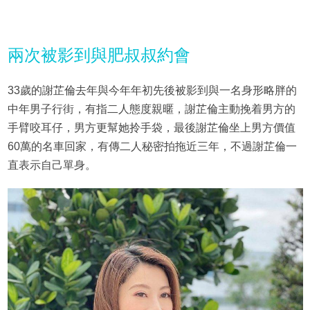
兩次被影到與肥叔叔約會
33歲的謝芷倫去年與今年年初先後被影到與一名身形略胖的
中年男子行街，有指二人態度親暱，謝芷倫主動挽着男方的
手臂咬耳仔，男方更幫她拎手袋，最後謝芷倫坐上男方價值
60萬的名車回家，有傳二人秘密拍拖近三年，不過謝芷倫一
直表示自己單身。