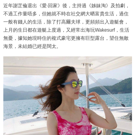
近年謝芷倫退出《愛‧回家》後，主持過《姊妹淘》及拍劇，
不過工作量唔多，但她就不時在社交網大晒富貴生活，過住
一般有錢人的生活，除了打高爾夫球，更頻頻出入遊艇會，
上月的生日都在遊艇上度過，又經常出海玩Wakesurf，生活
無憂，據知她現時住的複式豪宅更擁有巨型露台，望住無敵
海景，未結婚已經是闊太。