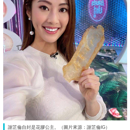
謝芷倫自封是花膠公主。（圖片來源：謝芷倫IG）