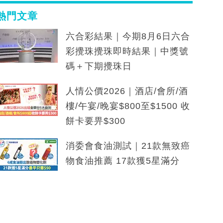
熱門文章
六合彩結果｜今期8月6日六合
彩攪珠攪珠即時結果｜中獎號
碼＋下期攪珠日
人情公價2026｜酒店/會所/酒
樓/午宴/晚宴$800至$1500 收
餅卡要畀$300
消委會食油測試｜21款無致癌
物食油推薦 17款獲5星滿分