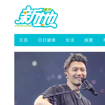
主頁
日日健康
生活
娛樂