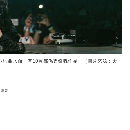
0 頭15位歌曲入面，有10首都係霆鋒嘅作品！（圖片來源：大
廣告