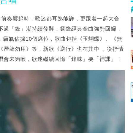
歌曲前奏響起時，歌迷都耳熟能詳，更跟着一起大合
，不過「鋒」潮持續發酵，霆鋒經典金曲強勢回歸，
5位中，霸氣佔據10個席位，歌曲包括《玉蝴蝶》、《無
《潛龍勿用》等，新歌《逆行》也在其中 ，從抒情
唱會未夠喉，歌迷繼續回憶「鋒味」要「補課」！