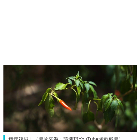
種埋辣椒！（圖片來源：譚凱琪YouTube頻道截圖）