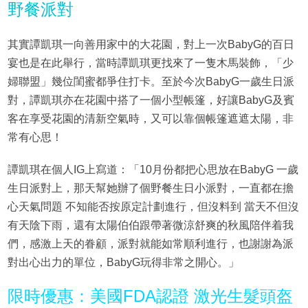
野餐派對
其實譚凱琪一向善用家中的大花園，對上一次BabyG的百日
宴也是在此舉行，當時譚凱琪更找來了一隻木馬裝飾，「少
婦聯盟」幾位閨蜜都爭住打卡。至於今次BabyG一歲生日派
對，譚凱琪亦在花園中搭了一個小型帳篷，好讓BabyG及賓
客在享受花園的清新空氣時，又可以靠個帳篷遮遮太陽，非
常有心思！
譚凱琪在個人IG上寫道：「10月份都把心思放在BabyG 一歲
生日派對上，那天幫她辦了個野餐生日小派對，一直都在擔
心天氣問題 不知能否按原定計劃進行，但沒料到 當天不但沒
有天陰下雨，還有太陽伯伯跟帶著微涼舒爽的秋風陪伴着我
們，感激上天的眷顧，派對就能如常順利進行，也謝謝為派
對出心出力的單位，BabyG玩得非常之開心。」
限時優惠：美國FDA認證 激光生髮頭盔