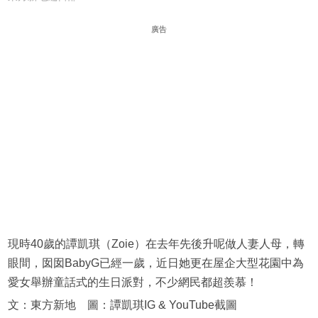
廣告
現時40歲的譚凱琪（Zoie）在去年先後升呢做人妻人母，轉
眼間，囡囡BabyG已經一歲，近日她更在屋企大型花園中為
愛女舉辦童話式的生日派對，不少網民都超羨慕！
文：東方新地 圖：譚凱琪IG & YouTube截圖