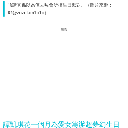
唔講真係以為佢去咗會所搞生日派對。（圖片來源：
IG@zozotam1o1o）
廣告
譚凱琪花一個月為愛女籌辦超夢幻生日