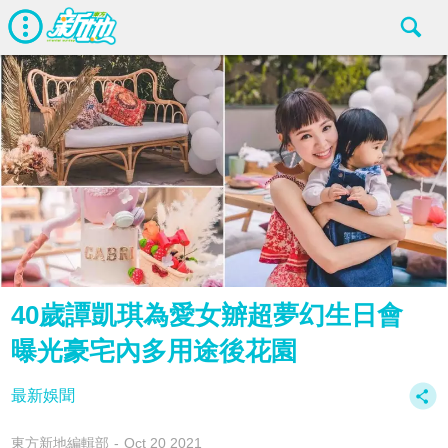
40歲譚凱琪為愛女辧超夢幻生日會
曝光豪宅內多用途後花園
最新娛聞
東方新地編輯部
Oct 20 2021