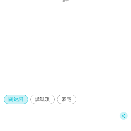
廣告
關鍵詞
譚凱琪
豪宅