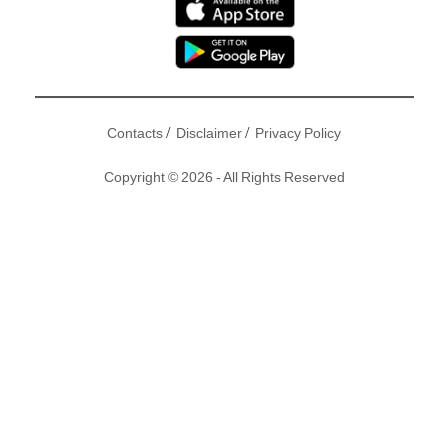
/
/
Contacts
Disclaimer
Privacy Policy
Copyright © 2026 - All Rights Reserved
謝安琪(Kay)、鄭嘉穎、陳凱琳、黃又南、陳嘉寶、陳瀅同陸
永等宣傳《殭》，兩位女主角Kay同陳凱琳不若而同穿上間條
情侶裝現身，嘉穎都笑言二人幾襯！期間又選出「最like人氣
女神」，結果由陳嘉寶獲得！