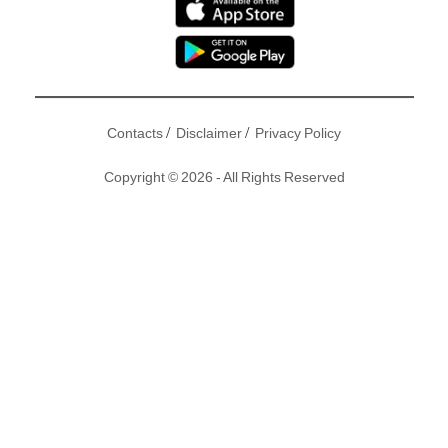
/
/
Contacts
Disclaimer
Privacy Policy
Copyright © 2026 - All Rights Reserved
杜汶澤
一向搞作多多，早前其網上節目《杜汶澤 喱騷》出街後
反應甚佳，除了阿澤夠抵死、內容夠破格夠爆外，仲因為有性
感索女
貝依霖
(Chantale)！呢位貝依霖作風向來大膽，而且經
常都會喺社交網站晒噴血性感照，大騷豐滿上圍同靚股，小編
都係其粉絲之一。早前一集節目請來繩縛師教學，示範將貝依
霖五花大綁，成個畫面真係… 令人好有暇想！流鼻血啦！