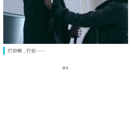
打佢喇，打佢⋯⋯
廣告