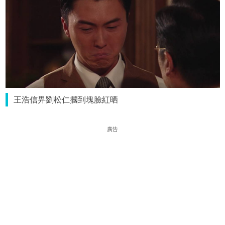
王浩信畀劉松仁摑到塊臉紅晒
廣告