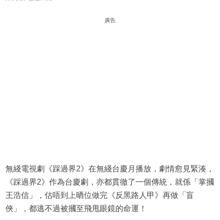
廣告
無綫電視劇《踩過界2》在無綫台慶月播放，劇情愈見緊湊，
《踩過界2》作為台慶劇，亦都貫徹了一個傳統，就係「掌摑
王浩信」，估唔到上晒位做完《反黑路人甲》再做「盲
俠」，都逃不過被摑至飛甩眼鏡的命運！