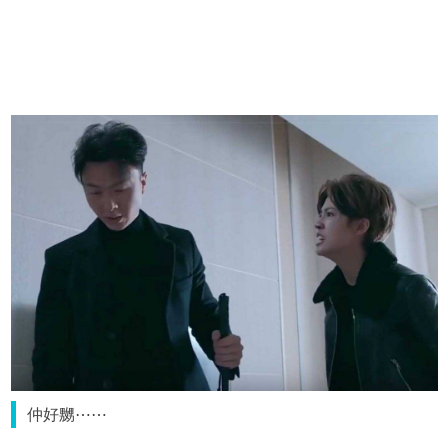
仲好嬲⋯⋯