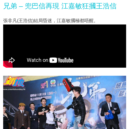
兄弟 – 兜巴信再現 江嘉敏狂摑王浩信
張非凡(王浩信)結局昏迷，江嘉敏摑極都唔醒。