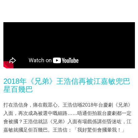
2018年《兄弟》王浩信再被江嘉敏兜巴
星百幾巴
打在浩信身，痛在觀眾心。王浩信喺2018年台慶劇《兄弟》
入面，再次成為被選中嘅細路……唔通佢拍親台慶劇都一定
會被摑？王浩信就話《兄弟》入面有場戲係講佢昏迷咗，江
嘉敏就摑足佢百幾巴。王浩信：「我好驚佢會摑暈我！」