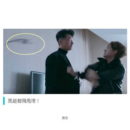
黑超都飛甩埋！
廣告