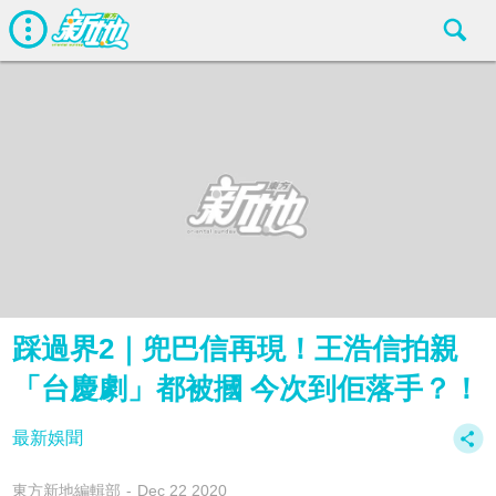
踩過界2｜兜巴信再現！王浩信拍親
「台慶劇」都被摑 今次到佢落手？！
最新娛聞
東方新地編輯部
Dec 22 2020