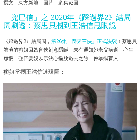
撰文：東方新地｜圖片：劇集截圖
「兜巴信」之 2020年《踩過界2》結局
周劇透：蔡思貝摑到王浩信甩眼鏡
《踩過界2》結局周，
第26集「踩界三俠」正式決裂
！蔡思貝
飾演的癲姐因為盲俠刻意隱瞞，未有通知她老父病逝，心生
怨恨，整容變靚以示決心擺脫過去之餘，仲掌摑盲人！
癲姐掌摑王浩信連環圖：