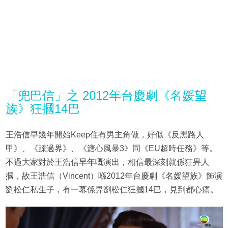
「兜巴信」之 2012年台慶劇《名媛望
族》狂摑14巴
王浩信早幾年開始Keep住有男主角做，好似《反黑路人
甲》、《踩過界》、《溏心風暴3》同《EU超時任務》等。
不過大家對於王浩信早年嘅演出，相信最深刻就係狂畀人
摑，故王浩信（Vincent）喺2012年台慶劇《名媛望族》飾演
劉松仁私生子，有一幕係畀劉松仁狂摑14巴，見到都心痛。