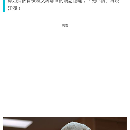
癲姐痛恨盲俠將父親離世的消息隱瞞，「兜巴信」再現
江湖！
廣告