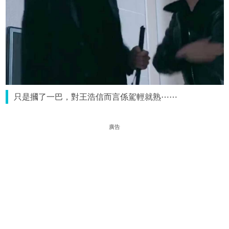
只是摑了一巴，對王浩信而言係駕輕就熟⋯⋯
廣告