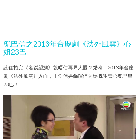
兜巴信之2013年台慶劇《法外風雲》心
姐23巴
諗住拍完《名媛望族》就唔使再畀人摑？錯喇！2013年台慶
劇《法外風雲》入面，王浩信畀飾演佢阿媽嘅謝雪心兜巴星
23巴！