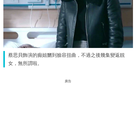
蔡思貝飾演的癲姐嬲到臉容扭曲，不過之後幾集變返靚
女，無所謂啦。
廣告