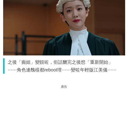
之後「癲姐」變靚咗，佢話嬲完之後想「重新開始」
⋯⋯角色連醜樣都reboot埋⋯⋯變咗年輕版江美儀⋯⋯
廣告