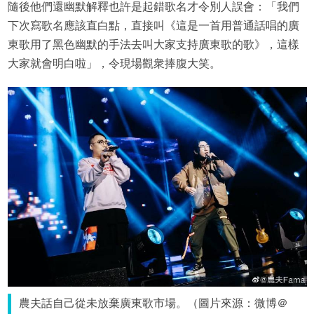
隨後他們還幽默解釋也許是起錯歌名才令別人誤會：「我們
下次寫歌名應該直白點，直接叫《這是一首用普通話唱的廣
東歌用了黑色幽默的手法去叫大家支持廣東歌的歌》，這樣
大家就會明白啦」，令現場觀衆捧腹大笑。
農夫話自己從未放棄廣東歌市場。（圖片來源：微博＠