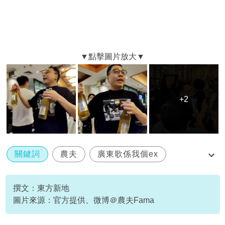
+2
+2
關鍵詞
農夫
廣東歌係我個ex
農夫散文集
巡演
撰文：東方新地
圖片來源：官方提供、微博＠農夫Fama