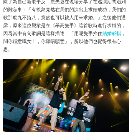
除了為自己新歌平反，農夫還在現場分享了在巡演期間遇到
的難忘事：「有觀衆竟然在我們的演出上求婚成功，我們的
歌那麽九不搭八，竟然也可以被人用來求婚。」之後他們透
露，原來這位觀衆是在《舉高隻手》這首歌時進行求婚的，
因爲當中有句歌詞是這樣描述：「用呢隻手拎住
結婚戒指
，
問你鍾意嘅女士，你願唔願意」，所以他們也覺得很有心
思。