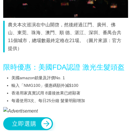
農夫本次巡演在中山開啓，然後經過江門、廣州、佛
山、東莞、珠海、澳門、順 德、湛江、深圳、番禺合共
11個城市，總場數最終定格在21場。（圖片來源：官方
提供）
限時優惠：美國FDA認證 激光生髮頭盔
美國amazon鎖量及評價No. 1
輸入「NMG100」優惠碼額外減$100
香港用家真實試用 8週後效果已經顯著
每週使用3次、每日25分鐘 髮量明顯增加
立即選購