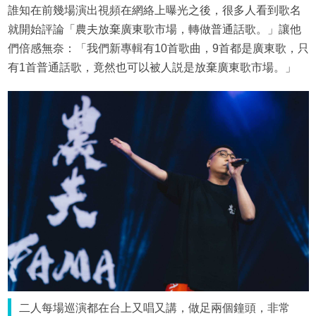
誰知在前幾場演出視頻在網絡上曝光之後，很多人看到歌名
就開始評論「農夫放棄廣東歌市場，轉做普通話歌。」讓他
們倍感無奈：「我們新專輯有10首歌曲，9首都是廣東歌，只
有1首普通話歌，竟然也可以被人説是放棄廣東歌市場。」
二人每場巡演都在台上又唱又講，做足兩個鐘頭，非常