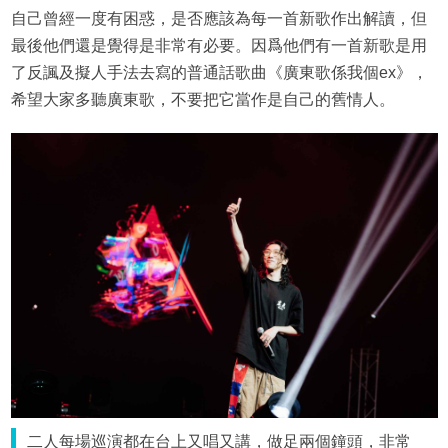
自己曾經一度有困惑，是否應該為每一首新歌作出解讀，但
最後他們還是覺得是非常有必要。因爲他們有一首新歌是用
了反諷及擬人手法去寫的普通話歌曲《廣東歌係我個ex》，
希望大家多聽廣東歌，不要把它當作是自己的舊情人。
二人每場巡演都在台上又唱又講，做足兩個鐘頭，非常