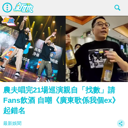
農夫唱完21場巡演親自「找數」請
Fans飲酒 自嘲《廣東歌係我個ex》
起錯名
最新娛聞