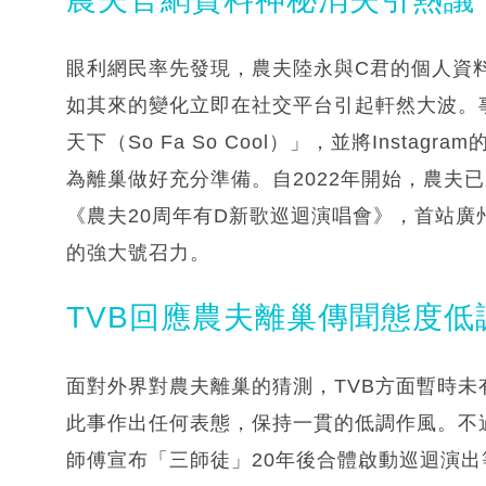
眼利網民率先發現，農夫陸永與C君的個人資
如其來的變化立即在社交平台引起軒然大波。
天下（So Fa So Cool）」，並將Inst
為離巢做好充分準備。自2022年開始，農夫
《農夫20周年有D新歌巡迴演唱會》，首站
的強大號召力。
TVB回應農夫離巢傳聞態度低
面對外界對農夫離巢的猜測，TVB方面暫時
此事作出任何表態，保持一貫的低調作風。不
師傅宣布「三師徒」20年後合體啟動巡迴演