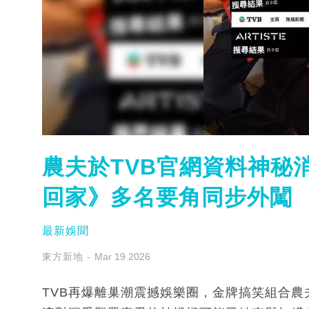
農夫於TVB官網資料神秘
回家》多名要角同步外闖
最新娛聞
東方新地
Mar 19 2026
TVB再爆離巢潮震撼娛樂圈，金牌搞笑組合