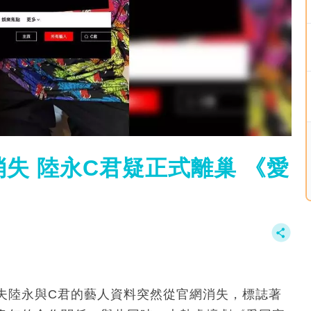
消失 陸永C君疑正式離巢 《愛
農夫陸永與C君的藝人資料突然從官網消失，標誌著