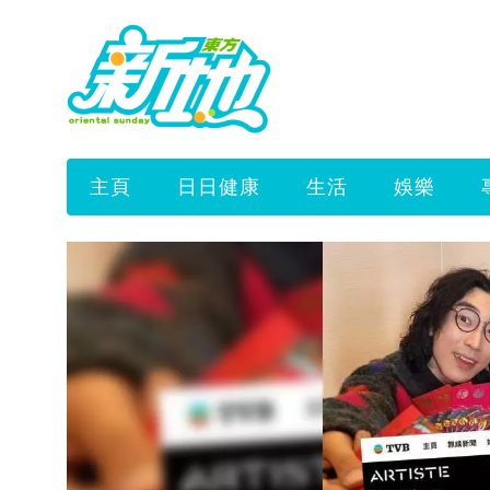
主頁
日日健康
生活
娛樂