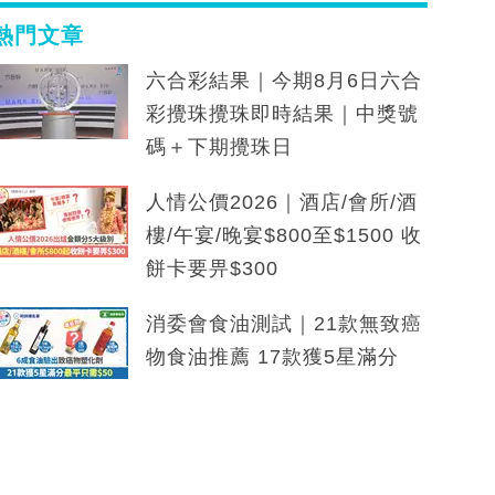
熱門文章
六合彩結果｜今期8月6日六合
彩攪珠攪珠即時結果｜中獎號
碼＋下期攪珠日
人情公價2026｜酒店/會所/酒
樓/午宴/晚宴$800至$1500 收
餅卡要畀$300
消委會食油測試｜21款無致癌
物食油推薦 17款獲5星滿分