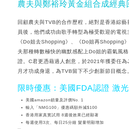
農夫與鄭裕玲黃金組合成經典
回顧農夫與TVB的合作歷程，絕對是香港綜藝
員後，他們成功由歌手轉型為極受歡迎的電視
《Do姐去Shopping》、《Do姐再Shop
夫那種轉數極快的幽默感配上Do姐的霸氣風
證。C君更憑藉過人創意，於2021年獲委任為
月才功成身退，為TVB留下不少創新節目概念
限時優惠：美國FDA認證 激
美國amazon鎖量及評價No. 1
輸入「NMG100」優惠碼額外減$100
香港用家真實試用 8週後效果已經顯著
每週使用3次、每日25分鐘 髮量明顯增加