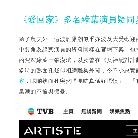
《愛回家》多名綠葉演員疑同
除了農夫外，這波離巢潮似乎亦波及大受歡迎
中要角及綠葉演員的資料同樣在官網下架，包括
的資深綠葉王張漢斌，以及曾在《女神配對計
多時的熟面孔疑似相繼離巢外闖，令不少忠實
家
，呢啲熟面孔突然唔見咗真係好唔慣」、「
巢潮的不捨與擔憂。