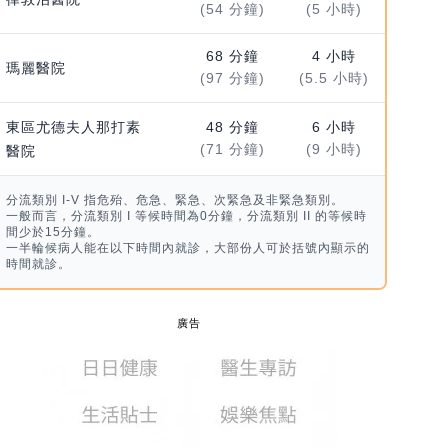
(54 分鐘)
(5 小時)
68 分鐘
4 小時
瑪麗醫院
(97 分鐘)
(5.5 小時)
東區尤德夫人那打素
48 分鐘
6 小時
(71 分鐘)
(9 小時)
醫院
分流類別 I-V 指危殆、危急、緊急、次緊急及非緊急類別。
一般而言，分流類別 I 等候時間為0分鐘，分流類別 II 的等候時
間少於15分鐘。
一半輪候病人能在以下時間內就診，大部份人可於括號內顯示的
時間就診。
廣告