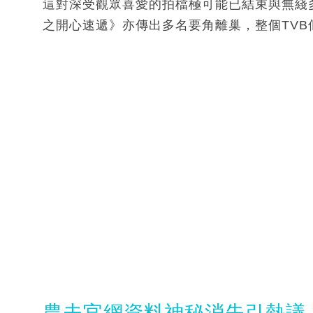
這對深受觀眾喜愛的拍檔極可能已結束與無綫
之開心速遞》亦傳出多名要角離巢，整個TV
農夫官網資料神秘消失引熱議