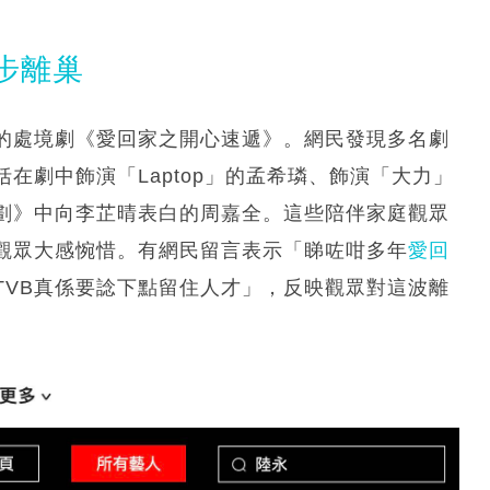
步離巢
的處境劇《愛回家之開心速遞》。網民發現多名劇
在劇中飾演「Laptop」的孟希璘、飾演「大力」
劃》中向李芷晴表白的周嘉全。這些陪伴家庭觀眾
觀眾大感惋惜。有網民留言表示「睇咗咁多年
愛回
TVB真係要諗下點留住人才」，反映觀眾對這波離