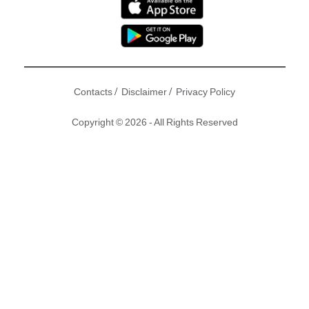
/
/
Contacts
Disclaimer
Privacy Policy
Copyright © 2026 - All Rights Reserved
一直被喻為「零死角美女」的內地女星迪麗熱巴，身為新疆維
吾爾族血統的她，除了有一副精緻五官，而且舉手投足的瞬間
也仙氣滿滿，如此女神風範使她在內地走紅。然而，近日一輯
熱巴大學時在婚紗店擔任模特兒的舊照曝光，有網民指「好驚
嚇」！
撰文：東方新地 ｜圖片：
新浪電視＠微博