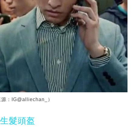
G@alliechan_）
光生髮頭盔