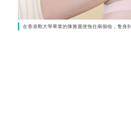
在香港剛大學畢業的陳雅麗便拖住兩個喼，隻身到北京