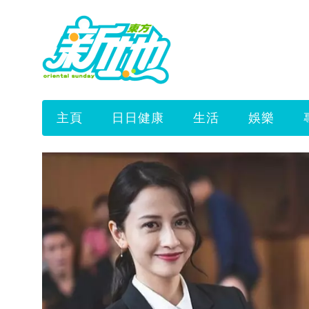
主頁
日日健康
生活
娛樂