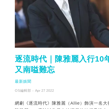
逐流時代｜陳雅麗入行10年
又南嗌難忘
最新娛聞
OS編輯部
Apr 27 2022
網劇《逐流時代》陳雅麗（Allie）飾演一名