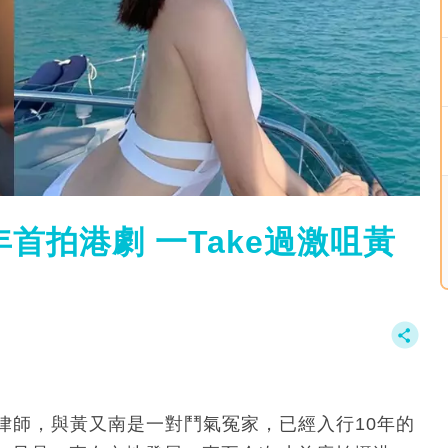
首拍港劇 一Take過激咀黃
大律師，與黃又南是一對鬥氣冤家，已經入行10年的