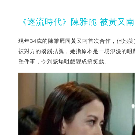
《逐流時代》陳雅麗 被黃又
現年34歲的陳雅麗同黃又南首次合作，但她笑
被對方的鬍鬚拮親，她指原本是一場浪漫的咀
整件事，令到該場咀戲變成搞笑戲。