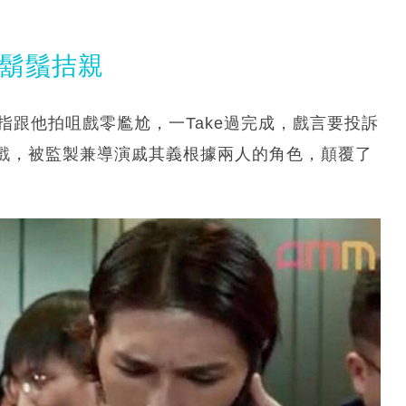
南鬍鬚拮親
指跟他拍咀戲零尷尬，一Take過完成，戲言要投訴
戲，被監製兼導演戚其義根據兩人的角色，顛覆了