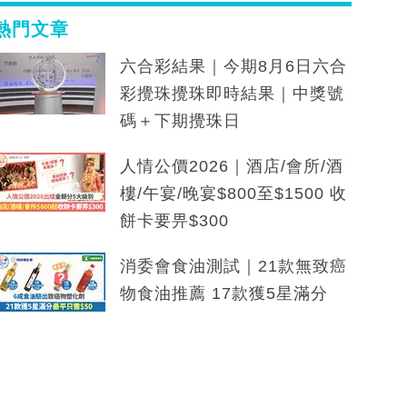
熱門文章
六合彩結果｜今期8月6日六合
彩攪珠攪珠即時結果｜中獎號
碼＋下期攪珠日
人情公價2026｜酒店/會所/酒
樓/午宴/晚宴$800至$1500 收
餅卡要畀$300
消委會食油測試｜21款無致癌
物食油推薦 17款獲5星滿分